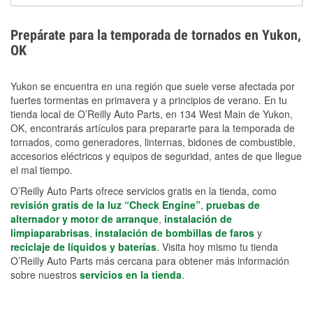
extensiones eléctricas y herramientas de limpieza
ayudan a reducir el riesgo de lesiones durante las
Prepárate para la temporada de tornados en Yukon,
labores de limpiezas.
OK
Yukon se encuentra en una región que suele verse afectada por
fuertes tormentas en primavera y a principios de verano. En tu
tienda local de O’Reilly Auto Parts, en 134 West Main de Yukon,
OK, encontrarás artículos para prepararte para la temporada de
tornados, como generadores, linternas, bidones de combustible,
accesorios eléctricos y equipos de seguridad, antes de que llegue
el mal tiempo.
O’Reilly Auto Parts ofrece servicios gratis en la tienda, como
revisión gratis de la luz “Check Engine”
,
pruebas de
alternador y motor de arranque
,
instalación de
limpiaparabrisas
,
instalación de bombillas de faros
y
reciclaje de líquidos y baterías
. Visita hoy mismo tu tienda
O’Reilly Auto Parts más cercana para obtener más información
sobre nuestros
servicios en la tienda
.