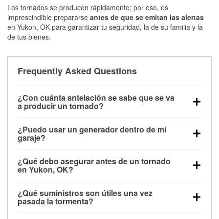
Los tornados se producen rápidamente; por eso, es
imprescindible prepararse
antes de que se emitan las alertas
en Yukon, OK para garantizar tu seguridad, la de su familia y la
de tus bienes.
Frequently Asked Questions
¿Con cuánta antelación se sabe que se va
a producir un tornado?
Algunos tornados en Yukon, OK se forman sin
¿Puedo usar un generador dentro de mi
apenas previo aviso. Las alertas pueden emitirse
garaje?
minutos antes de que toquen tierra, por lo que es
No. Los generadores deben funcionar al aire libre, a
fundamental prepararse antes de la tormenta.
¿Qué debo asegurar antes de un tornado
una distancia mínima de 20 pies de puertas y
en Yukon, OK?
ventanas, para evitar la acumulación de monóxido
Los muebles de exterior, parrillas, herramientas,
de carbono y posibles lesiones.
¿Qué suministros son útiles una vez
trampolines y cualquier objeto suelto del jardín
pasada la tormenta?
deben asegurarse o guardarse para reducir la
Los guantes de protección, mascarillas, linternas,
posibilidad de que vuelen con el viento.