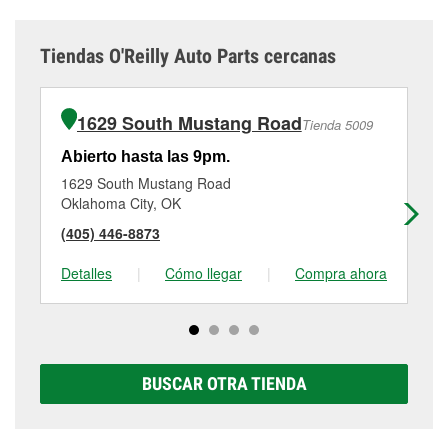
Tiendas O'Reilly Auto Parts cercanas
1629 South Mustang Road
Tienda 5009
Abierto hasta las 9pm.
Ab
1629 South Mustang Road
11
Oklahoma City, OK
Ok
(405) 446-8873
(4
Detalles
|
Cómo llegar
|
Compra ahora
De
BUSCAR OTRA TIENDA