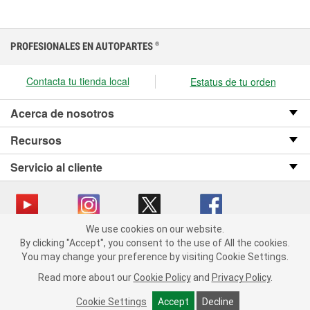
PROFESIONALES EN AUTOPARTES
®
Contacta tu tienda local
Estatus de tu orden
Acerca de nosotros
Recursos
Servicio al cliente
We use cookies on our website.
We use cookies on our website. By clicking "Accept", you consent
Copyright © 2008-2026 O’Reilly Auto Parts v OST_3.2.0.0.729 (3) cv1361
By clicking "Accept", you consent to the use of All the cookies.
to the use of All the cookies.
catalog_main
You may change your preference by visiting Cookie Settings.
You may change your preference by visiting Cookie Settings.
Política de privacidad
Ley de transparencia en las cadenas de suministro
Read more about our
Read more about our
Cookie Policy
Cookie Policy
and
and
Privacy Policy
Privacy Policy
.
.
de California
Cookie Settings
Cookie Settings
Accept
Accept
Decline
Decline