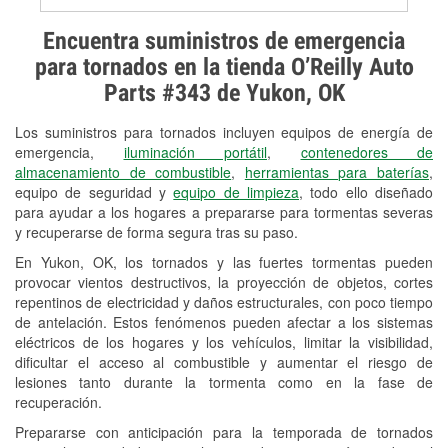
Prueba de alternadores y
Encuentra suministros de emergencia
arrancadores
para tornados en la tienda O’Reilly Auto
Parts #343 de Yukon, OK
Revisión de la luz "Check Engine"
Los suministros para tornados incluyen equipos de energía de
Reciclaje de baterías y aceite
emergencia,
iluminación portátil
,
contenedores de
almacenamiento de combustible
,
herramientas para baterías
,
Instalación de bombillas de faros
equipo de seguridad y
equipo de limpieza
, todo ello diseñado
Instalación de limpiaparabrisas
para ayudar a los hogares a prepararse para tormentas severas
y recuperarse de forma segura tras su paso.
Programa de Préstamo de
En Yukon, OK, los tornados y las fuertes tormentas pueden
Herramientas
provocar vientos destructivos, la proyección de objetos, cortes
repentinos de electricidad y daños estructurales, con poco tiempo
Rectificación de tambores y discos de
de antelación. Estos fenómenos pueden afectar a los sistemas
freno
eléctricos de los hogares y los vehículos, limitar la visibilidad,
dificultar el acceso al combustible y aumentar el riesgo de
Mangueras hidráulicas a la medida
lesiones tanto durante la tormenta como en la fase de
recuperación.
Snowstorm Supplies
Prepararse con anticipación para la temporada de tornados