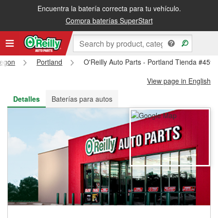
Encuentra la batería correcta para tu vehículo.
Recibe tu orden gratis al día siguiente o recógela en la tienda
Compra baterías SuperStart
egon
Portland
O'Reilly Auto Parts - Portland Tienda #459
View page in English
Detalles
Baterías para autos