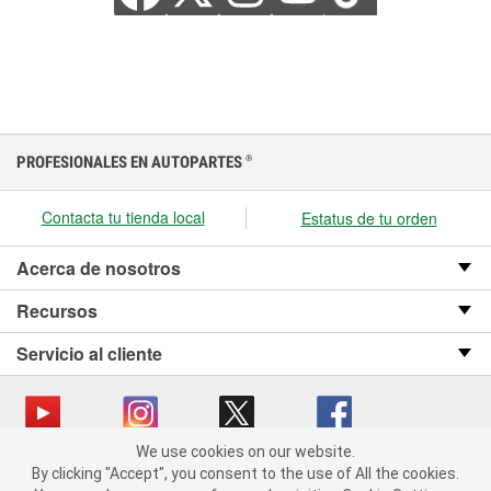
PROFESIONALES EN AUTOPARTES
®
Contacta tu tienda local
Estatus de tu orden
Acerca de nosotros
Recursos
Servicio al cliente
We use cookies on our website.
We use cookies on our website. By clicking "Accept", you consent
Copyright © 2008-2026 O’Reilly Auto Parts v OST_3.2.0.0.729 (3) cv1361
By clicking "Accept", you consent to the use of All the cookies.
to the use of All the cookies.
catalog_main