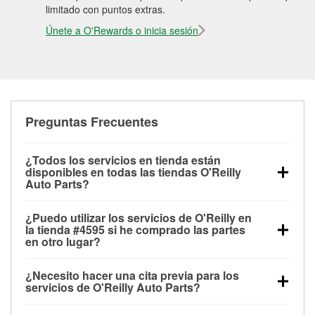
limitado con puntos extras.
Únete a O'Rewards o inicia sesión
Preguntas Frecuentes
¿Todos los servicios en tienda están
disponibles en todas las tiendas O'Reilly
Auto Parts?
Todos los servicios gratuitos de tienda, incluyendo
¿Puedo utilizar los servicios de O'Reilly en
las pruebas de batería, pruebas de alternador y
la tienda #4595 si he comprado las partes
motor de arranque, revisión de la luz “Check Engine”
en otro lugar?
con O'Reilly VeriScan® e instalación de
Puedes solicitar la mayoría de los servicios en tienda
limpiaparabrisas o bombillas, están disponibles en
¿Necesito hacer una cita previa para los
de O'Reilly Auto Parts que estén disponibles en la
todas las tiendas O'Reilly Auto Parts. La tienda
servicios de O'Reilly Auto Parts?
tienda #4595 de Portland, OR aunque hayas
O'Reilly #4595 de Portland, OR también ofrece
No es necesario agendar una cita para ninguno de
comprado las partes en otro sitio. Los servicios como