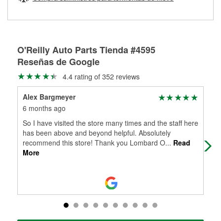
Más información sobre el Programa de Préstamo de
ser rectificados con seguridad. Si tus tambores o discos no
Herramientas de O'Reilly
pueden ser reutilizados, podemos ayudarte a encontrar las
partes de reemplazo correctas para tu reparación.
Rectificación de tambores y discos de freno
O'Reilly Auto Parts Tienda #4595
Reseñas de Google
4.4 rating of 352 reviews
Alex Bargmeyer
Dav
6 months ago
6 m
So I have visited the store many times and the staff here
Got
has been above and beyond helpful. Absolutely
tod
recommend this store! Thank you Lombard O
...
Read
More