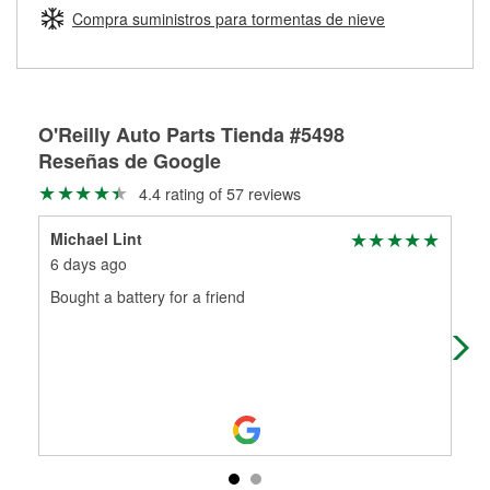
medirán tus tambores o discos para determinar si pueden
Compra suministros para tormentas de nieve
Más información sobre el Programa de Préstamo de
ser rectificados con seguridad. Si tus tambores o discos no
Herramientas de O'Reilly
pueden ser reutilizados, podemos ayudarte a encontrar las
partes de reemplazo correctas para tu reparación.
Rectificación de tambores y discos de freno
O'Reilly Auto Parts Tienda #5498
Reseñas de Google
4.4 rating of 57 reviews
Michael Lint
nic
6 days ago
5 m
Bought a battery for a friend
The
jerk