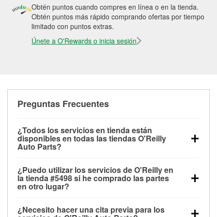
Obtén puntos cuando compres en línea o en la tienda.
Obtén puntos más rápido comprando ofertas por tiempo
limitado con puntos extras.
Únete a O'Rewards o inicia sesión
Preguntas Frecuentes
¿Todos los servicios en tienda están
disponibles en todas las tiendas O'Reilly
Auto Parts?
Todos los servicios gratuitos de tienda, incluyendo
¿Puedo utilizar los servicios de O'Reilly en
las pruebas de batería, pruebas de alternador y
la tienda #5498 si he comprado las partes
motor de arranque, revisión de la luz “Check Engine”
en otro lugar?
con O'Reilly VeriScan® e instalación de
Puedes solicitar la mayoría de los servicios en tienda
limpiaparabrisas o bombillas, están disponibles en
¿Necesito hacer una cita previa para los
de O'Reilly Auto Parts que estén disponibles en la
todas las tiendas O'Reilly Auto Parts. La tienda