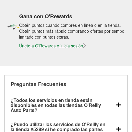
Gana con O'Rewards
Obtén puntos cuando compres en línea o en la tienda.
Obtén puntos más rápido comprando ofertas por tiempo
limitado con puntos extras.
Únete a O'Rewards o inicia sesión
Preguntas Frecuentes
¿Todos los servicios en tienda están
disponibles en todas las tiendas O'Reilly
Auto Parts?
Todos los servicios gratuitos de tienda, incluyendo
¿Puedo utilizar los servicios de O'Reilly en
las pruebas de batería, pruebas de alternador y
la tienda #5289 si he comprado las partes