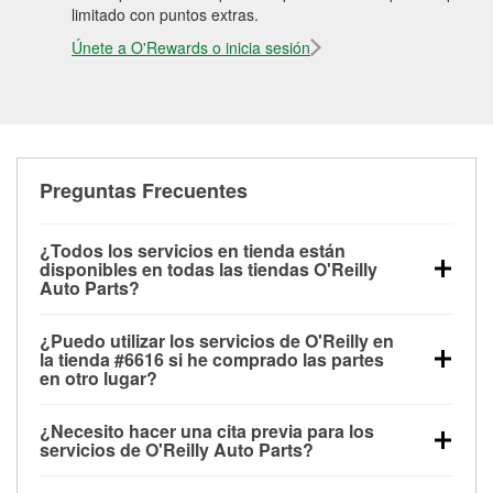
limitado con puntos extras.
Únete a O'Rewards o inicia sesión
Preguntas Frecuentes
¿Todos los servicios en tienda están
disponibles en todas las tiendas O'Reilly
Auto Parts?
Todos los servicios gratuitos de tienda, incluyendo
¿Puedo utilizar los servicios de O'Reilly en
las pruebas de batería, pruebas de alternador y
la tienda #6616 si he comprado las partes
motor de arranque, revisión de la luz “Check Engine”
en otro lugar?
con O'Reilly VeriScan® e instalación de
Puedes solicitar la mayoría de los servicios en tienda
limpiaparabrisas o bombillas, están disponibles en
¿Necesito hacer una cita previa para los
de O'Reilly Auto Parts que estén disponibles en la
todas las tiendas O'Reilly Auto Parts. La tienda
servicios de O'Reilly Auto Parts?
tienda #6616 de Penn Hills, PA aunque hayas
O'Reilly #6616 de Penn Hills, PA también ofrece
No es necesario agendar una cita para ninguno de
comprado las partes en otro sitio. Los servicios como