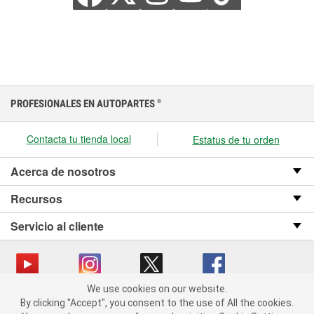
PROFESIONALES EN AUTOPARTES
®
Contacta tu tienda local
Estatus de tu orden
Acerca de nosotros
Recursos
Servicio al cliente
We use cookies on our website.
We use cookies on our website. By clicking "Accept", you consent
Copyright © 2008-2026 O’Reilly Auto Parts v OST_3.2.0.0.729 (3) cv1361
By clicking "Accept", you consent to the use of All the cookies.
to the use of All the cookies.
catalog_main