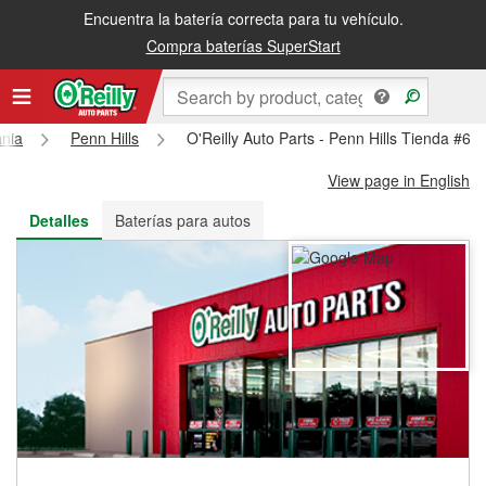
Encuentra la batería correcta para tu vehículo.
Recibe tu orden gratis al día siguiente o recógela en la tienda
Compra baterías SuperStart
ania
Penn Hills
O'Reilly Auto Parts - Penn Hills Tienda #66
View page in English
Detalles
Baterías para autos