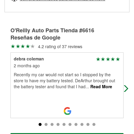
Más información sobre el Programa de Préstamo de
ser rectificados con seguridad. Si tus tambores o discos no
Herramientas de O'Reilly
pueden ser reutilizados, podemos ayudarte a encontrar las
partes de reemplazo correctas para tu reparación.
Rectificación de tambores y discos de freno
O'Reilly Auto Parts Tienda #6616
Reseñas de Google
4.2 rating of 37 reviews
debra coleman
A G
2 months ago
3 m
Recently my car would not start so I stopped by the
I c
store to have my battery tested. DeArthur brought out
9am
the battery tester and found that I had
...
Read More
to 