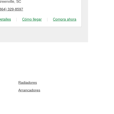
reenville, SC
Berea, SC
864) 329-8597
(864) 371-13
etalles
|
Cómo llegar
|
Compra ahora
Detalles
|
Radiadores
Arrancadores