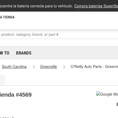
cuentra la batería correcta para tu vehículo.
Compra baterías SuperSta
LA TIENDA
W TO
BRANDS
South Carolina
Greenville
O'Reilly Auto Parts - Greenv
Tienda #4569