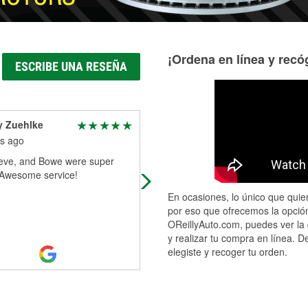
¡Ordena en línea y recóg
ESCRIBE UNA RESEÑA
y Zuehlke
A Google User
s ago
5 months ago
teve, and Bowe were super
These guys are awesome. Very
. Awesome service!
professional and friendly
En ocasiones, lo único que quier
por eso que ofrecemos la opción
OReillyAuto.com, puedes ver la 
y realizar tu compra en línea. D
elegiste y recoger tu orden.