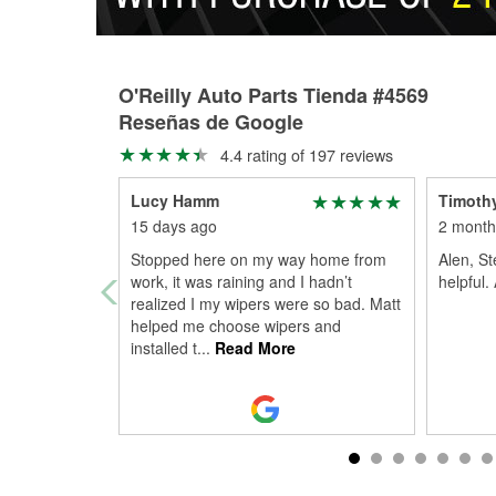
O'Reilly Auto Parts Tienda #4569
Reseñas de Google
4.4 rating of 197 reviews
Lucy Hamm
Timoth
15 days ago
2 month
Stopped here on my way home from
Alen, S
work, it was raining and I hadn’t
helpful
realized I my wipers were so bad. Matt
helped me choose wipers and
installed t
...
Read More