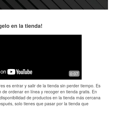
elo en la tienda!
Ken Cardell
Lindsey Lustig
7 months ago
8 months ago
Large selection of parts in stock at this
Friendly and helpf
0:07
location. Otherwise, just like any other
guy helped me by 
O'Reilly's.
car battery for m
es es entrar y salir de la tienda sin perder tiempo. Es
cash to tip if you 
 de ordenar en línea y recoger en tienda gratis. En
Read More
disponibilidad de productos en la tienda más cercana
espués, solo tienes que pasar por la tienda que