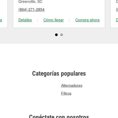
Greenville, SC
G
(864) 271-2854
(
ra
Detalles
|
Cómo llegar
|
Compra ahora
D
Categorías populares
Alternadores
Filtros
Conéctate con nosotros