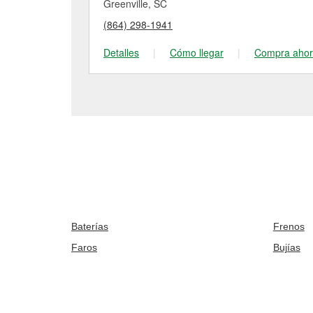
Greenville, SC
(864) 298-1941
Detalles
|
Cómo llegar
|
Compra aho
Baterías
Frenos
Faros
Bujías