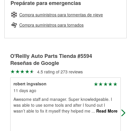
Más información sobre el Programa de Préstamo de
Auto Parts tiene las mangueras y los acoples adecuados
Prepárate para emergencias
traigas tus partes de frenos, nuestros profesionales
Herramientas de O'Reilly
para reparar el sistema hidráulico de tu maquinaria
medirán tus tambores o discos para determinar si pueden
agrícola o de construcción.
Compra suministros para tormentas de nieve
ser rectificados con seguridad. Si tus tambores o discos no
Más información acerca del servicio de mezcla de pintura
pueden ser reutilizados, podemos ayudarte a encontrar las
Compra suministros para tornados
de O'Reilly
partes de reemplazo correctas para tu reparación.
Rectificación de tambores y discos de freno
O'Reilly Auto Parts Tienda #5594
Reseñas de Google
4.5 rating of 273 reviews
robert ingvalson
Car
11 days ago
16 
Awesome staff and manager. Super knowledgeable. I
Wen
was able to use some tools and after I found out I
was
wasn’t able to fix it myself they helped me
...
Read More