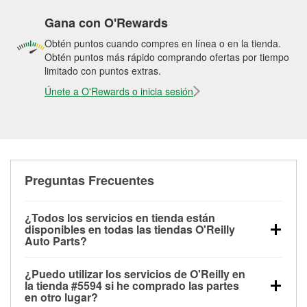
Gana con O'Rewards
Obtén puntos cuando compres en línea o en la tienda.
Obtén puntos más rápido comprando ofertas por tiempo
limitado con puntos extras.
Únete a O'Rewards o inicia sesión
Preguntas Frecuentes
¿Todos los servicios en tienda están
disponibles en todas las tiendas O'Reilly
Auto Parts?
Todos los servicios gratuitos de tienda, incluyendo
¿Puedo utilizar los servicios de O'Reilly en
las pruebas de batería, pruebas de alternador y
la tienda #5594 si he comprado las partes
motor de arranque, revisión de la luz “Check Engine”
en otro lugar?