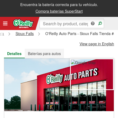
Encuentra la batería correcta para tu vehículo.
Recibe tu orden gratis al día siguiente o recógela en la tienda
Compra baterías SuperStart
ota
Sioux Falls
O'Reilly Auto Parts - Sioux Falls Tienda #5
View page in English
Detalles
Baterías para autos