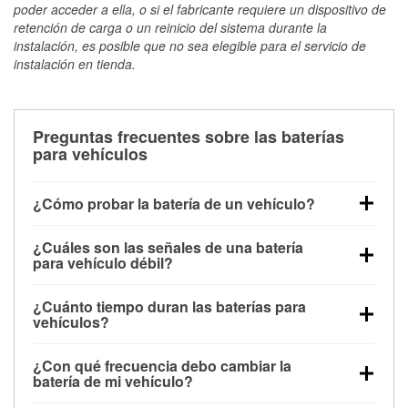
poder acceder a ella, o si el fabricante requiere un dispositivo de
retención de carga o un reinicio del sistema durante la
instalación, es posible que no sea elegible para el servicio de
instalación en tienda.
Preguntas frecuentes sobre las baterías
para vehículos
¿Cómo probar la batería de un vehículo?
Puedes probar la batería de un vehículo de varias
¿Cuáles son las señales de una batería
maneras. El método más rápido es utilizar un
para vehículo débil?
multímetro: con el vehículo apagado, conecta los
Una batería débil suele dar algunas señales de
cables a las terminales de la batería y verifica el
¿Cuánto tiempo duran las baterías para
advertencia. Un arranque lento del motor, faros
voltaje: una batería en buen estado y totalmente
vehículos?
tenues, chasquidos al girar la llave o luces de
cargada debería indicar unos 12.6 voltios. Es
La mayoría de las baterías para vehículos duran
advertencia en el tablero pueden ser indicaciones de
importante saber que las baterías descargadas a
¿Con qué frecuencia debo cambiar la
entre 3 y 5 años. La duración exacta depende de los
que la batería tiene una potencia de carga débil.
veces pueden mostrar una carga completa, y un
batería de mi vehículo?
hábitos de conducción, las condiciones
También puedes notar problemas eléctricos, como
diagnóstico más preciso incluiría realizar una prueba