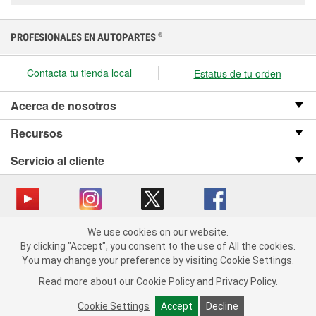
PROFESIONALES EN AUTOPARTES
®
Contacta tu tienda local
Estatus de tu orden
Acerca de nosotros
Recursos
Servicio al cliente
We use cookies on our website.
Copyright © 2008-2026 O’Reilly Auto Parts v OST_3.2.0.0.729 (3) cv1361
We use cookies on our website. By clicking "Accept", you consent
By clicking "Accept", you consent to the use of All the cookies.
catalog_main
to the use of All the cookies.
You may change your preference by visiting Cookie Settings.
You may change your preference by visiting Cookie Settings.
Política de privacidad
Ley de transparencia en las cadenas de suministro
Read more about our
Read more about our
Cookie Policy
Cookie Policy
and
and
Privacy Policy
Privacy Policy
.
.
de California
Cookie Settings
Cookie Settings
Accept
Accept
Decline
Decline