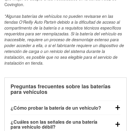
Covington.
*Algunas baterías de vehículos no pueden revisarse en las
tiendas O'Reilly Auto Parts® debido a la dificultad de acceso al
compartimento de la batería o a requisitos técnicos específicos
requeridos para ser reemplazadas. Si la batería del vehículo es
inaccesible, requiere un proceso de desmontaje extenso para
poder acceder a ella, o si el fabricante requiere un dispositivo de
retención de carga o un reinicio del sistema durante la
instalación, es posible que no sea elegible para el servicio de
instalación en tienda.
Preguntas frecuentes sobre las baterías
para vehículos
¿Cómo probar la batería de un vehículo?
Puedes probar la batería de un vehículo de varias
¿Cuáles son las señales de una batería
maneras. El método más rápido es utilizar un
para vehículo débil?
multímetro: con el vehículo apagado, conecta los