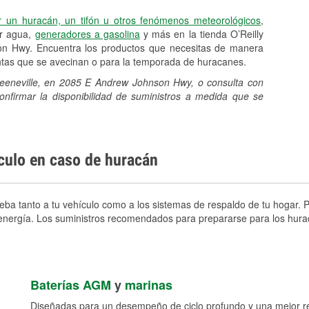
r un huracán, un tifón u otros fenómenos meteorológicos
,
er agua,
generadores a gasolina
y más en la tienda O’Reilly
n Hwy. Encuentra los productos que necesitas de manera
entas que se avecinan o para la temporada de huracanes.
Greeneville, en 2085 E Andrew Johnson Hwy, o consulta con
onfirmar la disponibilidad de suministros a medida que se
ículo en caso de huracán
ba tanto a tu vehículo como a los sistemas de respaldo de tu hogar. P
e energía. Los suministros recomendados para prepararse para los hura
Baterías AGM
y
marinas
Diseñadas para un desempeño de ciclo profundo y una mejor res