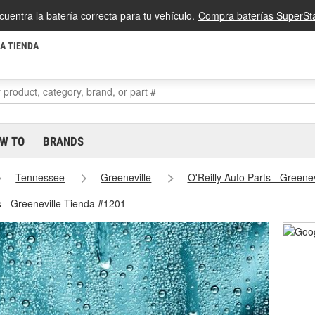
cuentra la batería correcta para tu vehículo.
Compra baterías SuperSta
LA TIENDA
W TO
BRANDS
Tennessee
Greeneville
O'Reilly Auto Parts - Greene
s - Greeneville Tienda #1201