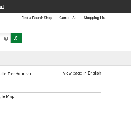
rt
Find a Repair Shop
Current Ad
Shopping List
View page in English
ville Tienda #1201