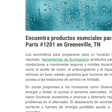
Encuentra productos esenciales para
Parts #1201 en Greeneville, TN
Los suministros para prepararse para un huracán
repuesto,
herramientas de iluminación
y productos pa
conductores a mantenerse seguros y móviles durante
como el aceite de motor, el anticongelante y el líq
vehículo en buen estado garantiza que funcione de m
acceso a las estaciones de servicio es limitado.
En zonas propensas a los huracanes como Greenevi
energía y limitar el acceso a servicios esenciales. 
hacer funcionar accesorios o arrancar y detenerlo re
problemas en el alternador. El abastecerte de sumini
corriente y fuentes de energía portátiles ayuda a
necesites.