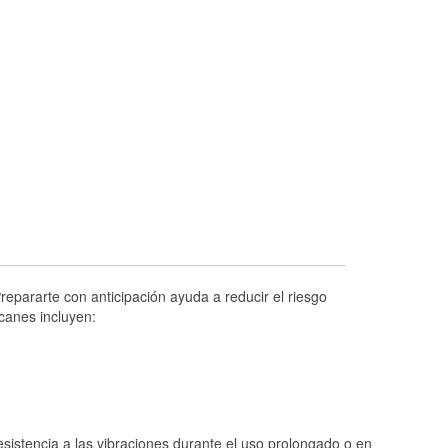
Prueba de alternadores y arrancadores
Revisión de la luz "Check Engine"
Reciclaje de baterías y aceite
Instalación de bombillas de faros
Instalación de limpiaparabrisas
Programa de Préstamo de Herramientas
Rectificación de tambores y discos de
freno
Hurricane Supplies
Snowstorm Supplies
repararte con anticipación ayuda a reducir el riesgo
Conoce más
canes incluyen:
istencia a las vibraciones durante el uso prolongado o en