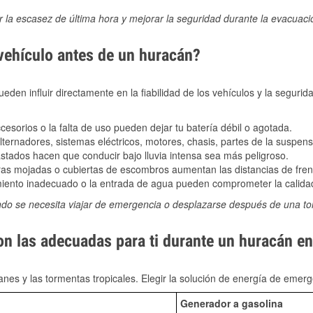
ir la escasez de última hora y mejorar la seguridad durante la evacuac
 vehículo antes de un huracán?
den influir directamente en la fiabilidad de los vehículos y la segurid
sorios o la falta de uso pueden dejar tu batería débil o agotada.
ernadores, sistemas eléctricos, motores, chasis, partes de la suspens
stados hacen que conducir bajo lluvia intensa sea más peligroso.
as mojadas o cubiertas de escombros aumentan las distancias de frena
ento inadecuado o la entrada de agua pueden comprometer la calidad
ndo se necesita viajar de emergencia o desplazarse después de una t
on las adecuadas para ti durante un huracán en
nes y las tormentas tropicales. Elegir la solución de energía de eme
Generador a gasolina