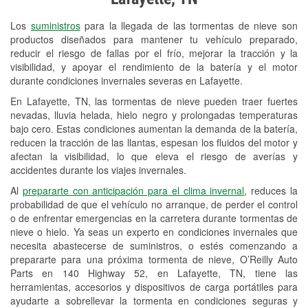
Revisión de la luz "Check Engine"
Los
suministros
para la llegada de las tormentas de nieve son
Reciclaje de baterías y aceite
productos diseñados para mantener tu vehículo preparado,
reducir el riesgo de fallas por el frío, mejorar la tracción y la
Instalación de bombillas de faros
visibilidad, y apoyar el rendimiento de la batería y el motor
Instalación de limpiaparabrisas
durante condiciones invernales severas en Lafayette.
En Lafayette, TN, las tormentas de nieve pueden traer fuertes
Programa de Préstamo de
nevadas, lluvia helada, hielo negro y prolongadas temperaturas
Herramientas
bajo cero. Estas condiciones aumentan la demanda de la batería,
reducen la tracción de las llantas, espesan los fluidos del motor y
Mezcla de pinturas
afectan la visibilidad, lo que eleva el riesgo de averías y
accidentes durante los viajes invernales.
Rectificación de tambores y discos de
Al
prepararte con anticipación para el clima invernal
, reduces la
freno
probabilidad de que el vehículo no arranque, de perder el control
o de enfrentar emergencias en la carretera durante tormentas de
Mangueras hidráulicas a la medida
nieve o hielo. Ya seas un experto en condiciones invernales que
necesita abastecerse de suministros, o estés comenzando a
Snowstorm Supplies
prepararte para una próxima tormenta de nieve, O’Reilly Auto
Conoce más
Parts en 140 Highway 52, en Lafayette, TN, tiene las
herramientas, accesorios y dispositivos de carga portátiles para
Idiomas adicionales
ayudarte a sobrellevar la tormenta en condiciones seguras y