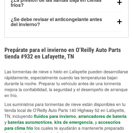
la congelación y ayuda a disolver la sal y la nieve
arranque.
fríos?
derretida en la carretera para mejorar la visibilidad.
Sí. La presión de las llantas normalmente disminuye
¿Se debe revisar el anticongelante antes
alrededor de 1 PSI por cada 10 °F que baja la
del invierno?
temperatura. Puedes obtener más información sobre
Sí. Una mezcla adecuada del anticongelante protege
la baja presión en invierno en nuestro artículo.
el motor contra la congelación, las grietas internas y
el sobrecalentamiento en condiciones de frío
Prepárate para el invierno en O’Reilly Auto Parts
extremo. Aprende cómo comprobar la protección
tienda #932 en Lafayette, TN
anticongelante en nuestra sección How-To.
Las tormentas de nieve o hielo en Lafayette pueden desarrollarse
rápidamente, especialmente cuando las temperaturas bajan
durante la noche. Preparar tu vehículo antes de una tormenta
mejora la confiabilidad, la seguridad y el desempeño de arranque
en frío.
Los suministros para tormentas de nieve están disponibles en tu
tienda local de O’Reilly Auto Parts 140 Highway 52 en Lafayette,
TN, incluyendo
fluidos para invierno
,
arrancadores de batería
y
baterías automotrices
,
kits de emergencia
, y
accesorios
para clima frío
los cuales te ayudarán a mantenerte preparado