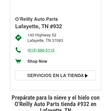
O'Reilly Auto Parts
Lafayette, TN #932
140 Highway 52
Lafayette, TN 37083
(615) 666-5115
Shop Now
SERVICIOS EN LA TIENDA
Prueba de batería
Prueba de alternadores y
Prepárate para la nieve y el hielo con
arrancadores
O’Reilly Auto Parts tienda #932 en
Lafayette, TN