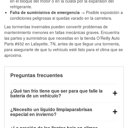
en el bloque del motor o en la culata por la expansión del
refrigerante.
Falta de suministros de emergencia
→ Posible exposición a
condiciones peligrosas si quedas varado en la carretera.
Las tormentas invernales pueden convertir problemas de
mantenimiento menores en fallas mecánicas graves. Encuentra
las partes y suministros que necesitas en la tienda O’Reilly Auto
Parts #932 en Lafayette, TN, antes de que llegue una tormenta,
para asegurarte de que tu vehículo esté listo para el clima que se
aproxima.
Preguntas frecuentes
¿Qué tan frío tiene que ser para que falle la
batería de un vehículo?
La capacidad de la batería comienza a disminuir por
¿Necesito un líquido limpiaparabrisas
debajo de los 32 °F y puede perder hasta la mitad de
especial en invierno?
su potencia de arranque cerca de los 0 °F, lo que
Sí. El líquido limpiaparabrisas para invierno resiste
aumenta la probabilidad de que el vehículo no
¿La presión de las llantas baja en climas