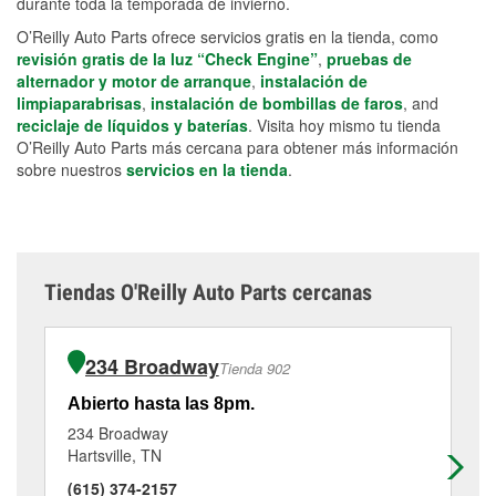
durante toda la temporada de invierno.
O’Reilly Auto Parts ofrece servicios gratis en la tienda, como
revisión gratis de la luz “Check Engine”
,
pruebas de
alternador y motor de arranque
,
instalación de
limpiaparabrisas
,
instalación de bombillas de faros
, and
reciclaje de líquidos y baterías
. Visita hoy mismo tu tienda
O’Reilly Auto Parts más cercana para obtener más información
sobre nuestros
servicios en la tienda
.
Tiendas O'Reilly Auto Parts cercanas
234 Broadway
Tienda 902
Abierto hasta las 8pm.
Ab
234 Broadway
57
Hartsville, TN
Ca
(615) 374-2157
(6