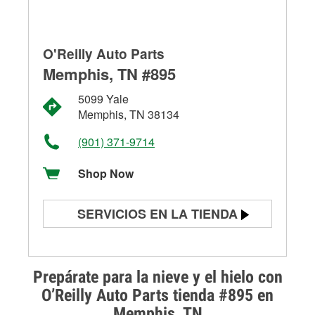
O'Reilly Auto Parts
Memphis, TN #895
5099 Yale
Memphis, TN 38134
(901) 371-9714
Shop Now
SERVICIOS EN LA TIENDA
Prueba de batería
Prueba de alternadores y
Prepárate para la nieve y el hielo con
arrancadores
O’Reilly Auto Parts tienda #895 en
Memphis, TN