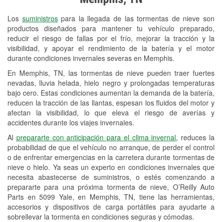
Revisión de la luz "Check Engine"
Los
suministros
para la llegada de las tormentas de nieve son
Reciclaje de baterías y aceite
productos diseñados para mantener tu vehículo preparado,
reducir el riesgo de fallas por el frío, mejorar la tracción y la
Instalación de bombillas de faros
visibilidad, y apoyar el rendimiento de la batería y el motor
Instalación de limpiaparabrisas
durante condiciones invernales severas en Memphis.
En Memphis, TN, las tormentas de nieve pueden traer fuertes
Programa de Préstamo de
nevadas, lluvia helada, hielo negro y prolongadas temperaturas
Herramientas
bajo cero. Estas condiciones aumentan la demanda de la batería,
reducen la tracción de las llantas, espesan los fluidos del motor y
Rectificación de tambores y discos de
afectan la visibilidad, lo que eleva el riesgo de averías y
freno
accidentes durante los viajes invernales.
Al
prepararte con anticipación para el clima invernal
, reduces la
Snowstorm Supplies
probabilidad de que el vehículo no arranque, de perder el control
o de enfrentar emergencias en la carretera durante tormentas de
Conoce más
nieve o hielo. Ya seas un experto en condiciones invernales que
necesita abastecerse de suministros, o estés comenzando a
prepararte para una próxima tormenta de nieve, O’Reilly Auto
Parts en 5099 Yale, en Memphis, TN, tiene las herramientas,
accesorios y dispositivos de carga portátiles para ayudarte a
sobrellevar la tormenta en condiciones seguras y cómodas.