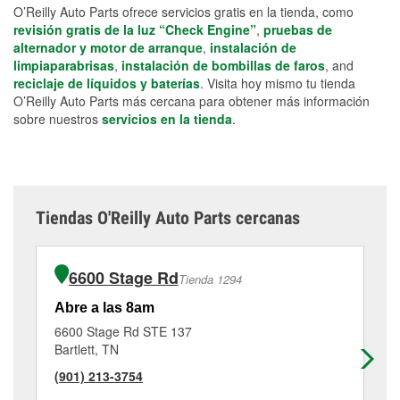
O’Reilly Auto Parts ofrece servicios gratis en la tienda, como
revisión gratis de la luz “Check Engine”
,
pruebas de
alternador y motor de arranque
,
instalación de
limpiaparabrisas
,
instalación de bombillas de faros
, and
reciclaje de líquidos y baterías
. Visita hoy mismo tu tienda
O’Reilly Auto Parts más cercana para obtener más información
sobre nuestros
servicios en la tienda
.
Tiendas O'Reilly Auto Parts cercanas
6600 Stage Rd
Tienda 1294
Abre a las 8am
Ab
6600 Stage Rd STE 137
40
Bartlett, TN
Me
(901) 213-3754
(9