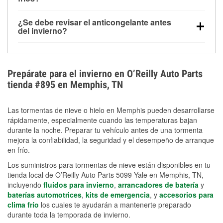
derretida en la carretera para mejorar la visibilidad.
Sí. La presión de las llantas normalmente disminuye
¿Se debe revisar el anticongelante antes
alrededor de 1 PSI por cada 10 °F que baja la
del invierno?
temperatura. Puedes obtener más información sobre
Sí. Una mezcla adecuada del anticongelante protege
la baja presión en invierno en nuestro artículo.
el motor contra la congelación, las grietas internas y
el sobrecalentamiento en condiciones de frío
Prepárate para el invierno en O’Reilly Auto Parts
extremo. Aprende cómo comprobar la protección
tienda #895 en Memphis, TN
anticongelante en nuestra sección How-To.
Las tormentas de nieve o hielo en Memphis pueden desarrollarse
rápidamente, especialmente cuando las temperaturas bajan
durante la noche. Preparar tu vehículo antes de una tormenta
mejora la confiabilidad, la seguridad y el desempeño de arranque
en frío.
Los suministros para tormentas de nieve están disponibles en tu
tienda local de O’Reilly Auto Parts 5099 Yale en Memphis, TN,
incluyendo
fluidos para invierno
,
arrancadores de batería
y
baterías automotrices
,
kits de emergencia
, y
accesorios para
clima frío
los cuales te ayudarán a mantenerte preparado
durante toda la temporada de invierno.