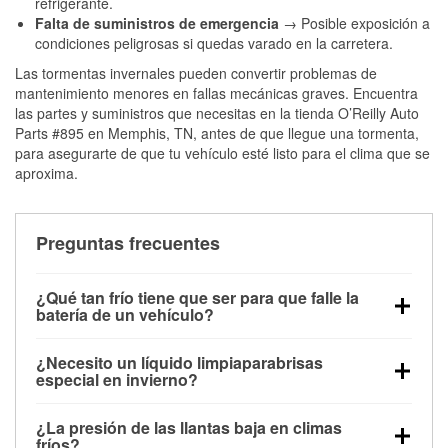
refrigerante.
Falta de suministros de emergencia
→ Posible exposición a
condiciones peligrosas si quedas varado en la carretera.
Las tormentas invernales pueden convertir problemas de
mantenimiento menores en fallas mecánicas graves. Encuentra
las partes y suministros que necesitas en la tienda O’Reilly Auto
Parts #895 en Memphis, TN, antes de que llegue una tormenta,
para asegurarte de que tu vehículo esté listo para el clima que se
aproxima.
Preguntas frecuentes
¿Qué tan frío tiene que ser para que falle la
batería de un vehículo?
La capacidad de la batería comienza a disminuir por
¿Necesito un líquido limpiaparabrisas
debajo de los 32 °F y puede perder hasta la mitad de
especial en invierno?
su potencia de arranque cerca de los 0 °F, lo que
Sí. El líquido limpiaparabrisas para invierno resiste
aumenta la probabilidad de que el vehículo no
¿La presión de las llantas baja en climas
la congelación y ayuda a disolver la sal y la nieve
arranque.
fríos?