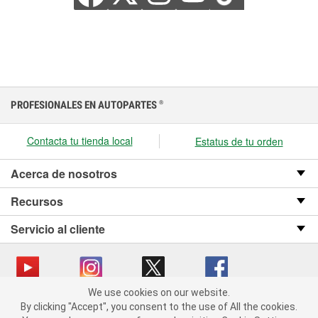
PROFESIONALES EN AUTOPARTES
®
Contacta tu tienda local
Estatus de tu orden
Acerca de nosotros
Recursos
Servicio al cliente
We use cookies on our website.
We use cookies on our website. By clicking "Accept", you consent
Copyright © 2008-2026 O’Reilly Auto Parts v OST_3.2.0.0.729 (3) cv1361
By clicking "Accept", you consent to the use of All the cookies.
to the use of All the cookies.
catalog_main