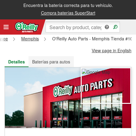
Encuentra la batería correcta para tu vehículo.
Recibe tu orden gratis al día siguiente o recógela en la tienda
Compra baterías SuperStart
ssee
Memphis
O'Reilly Auto Parts - Memphis Tienda #102
View page in English
Detalles
Baterías para autos