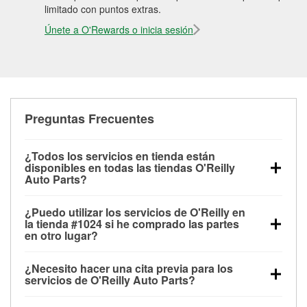
limitado con puntos extras.
Únete a O'Rewards o inicia sesión
Preguntas Frecuentes
¿Todos los servicios en tienda están
disponibles en todas las tiendas O'Reilly
Auto Parts?
Todos los servicios gratuitos de tienda, incluyendo
¿Puedo utilizar los servicios de O'Reilly en
las pruebas de batería, pruebas de alternador y
la tienda #1024 si he comprado las partes
motor de arranque, revisión de la luz “Check Engine”
en otro lugar?
con O'Reilly VeriScan® e instalación de
Puedes solicitar la mayoría de los servicios en tienda
limpiaparabrisas o bombillas, están disponibles en
¿Necesito hacer una cita previa para los
de O'Reilly Auto Parts que estén disponibles en la
todas las tiendas O'Reilly Auto Parts. La tienda
servicios de O'Reilly Auto Parts?
tienda #1024 de Memphis, TN aunque hayas
O'Reilly #1024 de Memphis, TN también ofrece
No es necesario agendar una cita para ninguno de
comprado las partes en otro sitio. Los servicios como