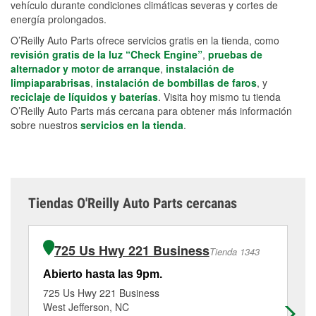
vehículo durante condiciones climáticas severas y cortes de
energía prolongados.
O’Reilly Auto Parts ofrece servicios gratis en la tienda, como
revisión gratis de la luz “Check Engine”
,
pruebas de
alternador y motor de arranque
,
instalación de
limpiaparabrisas
,
instalación de bombillas de faros
, y
reciclaje de líquidos y baterías
. Visita hoy mismo tu tienda
O’Reilly Auto Parts más cercana para obtener más información
sobre nuestros
servicios en la tienda
.
Tiendas O'Reilly Auto Parts cercanas
725 Us Hwy 221 Business
Tienda 1343
Abierto hasta las 9pm.
Ab
725 Us Hwy 221 Business
24
West Jefferson, NC
Bo