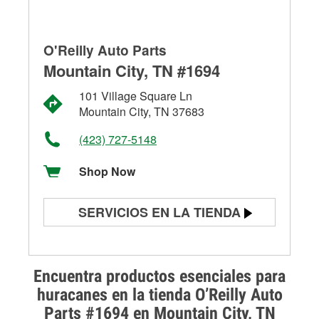
O'Reilly Auto Parts
Mountain City, TN #1694
101 Village Square Ln
Mountain City, TN 37683
(423) 727-5148
Shop Now
SERVICIOS EN LA TIENDA
Prueba de batería
Prueba de alternadores y
Encuentra productos esenciales para
arrancadores
huracanes en la tienda O’Reilly Auto
Parts #1694 en Mountain City, TN
Revisión de la luz "Check Engine"