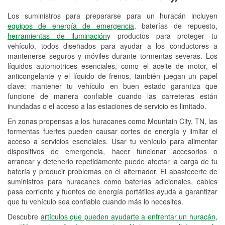
Los suministros para prepararse para un huracán incluyen
Reciclaje de baterías y aceite
equipos de energía de emergencia
, baterías de repuesto,
herramientas de iluminación
y productos para proteger tu
Instalación de bombillas de faros
vehículo, todos diseñados para ayudar a los conductores a
Instalación de limpiaparabrisas
mantenerse seguros y móviles durante tormentas severas. Los
líquidos automotrices esenciales, como el aceite de motor, el
Programa de Préstamo de
anticongelante y el líquido de frenos, también juegan un papel
clave: mantener tu vehículo en buen estado garantiza que
Herramientas
funcione de manera confiable cuando las carreteras están
inundadas o el acceso a las estaciones de servicio es limitado.
Rectificación de tambores y discos de
freno
En zonas propensas a los huracanes como Mountain City, TN, las
tormentas fuertes pueden causar cortes de energía y limitar el
Mangueras hidráulicas a la medida
acceso a servicios esenciales. Usar tu vehículo para alimentar
dispositivos de emergencia, hacer funcionar accesorios o
Hurricane Supplies
arrancar y detenerlo repetidamente puede afectar la carga de tu
batería y producir problemas en el alternador. El abastecerte de
Snowstorm Supplies
suministros para huracanes como baterías adicionales, cables
pasa corriente y fuentes de energía portátiles ayuda a garantizar
Conoce más
que tu vehículo sea confiable cuando más lo necesites.
Descubre
artículos que pueden ayudarte a enfrentar un huracán,