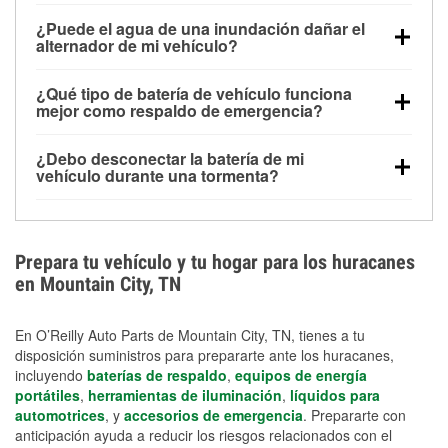
Una batería completamente cargada puede
¿Puede el agua de una inundación dañar el
alimentar pequeños accesorios durante un tiempo
alternador de mi vehículo?
limitado, pero el uso repetido sin conducir el vehículo
Sí. Los alternadores suelen estar montados en la
puede descargarla rápidamente. Se recomienda
¿Qué tipo de batería de vehículo funciona
parte baja del compartimento del motor y pueden
contar con un equipo de carga de respaldo para
mejor como respaldo de emergencia?
dañarse si se sumergen, lo que puede provocar una
cortes prolongados.
Las baterías AGM y marinas se usan comúnmente
falla en el sistema de carga y que la batería se agote
¿Debo desconectar la batería de mi
para aplicaciones de ciclo profundo porque son
días después de la exposición.
vehículo durante una tormenta?
selladas, resistentes a las vibraciones y más
Desconectarla puede ayudar a prevenir ciertas
adecuadas para ciclos repetidos de descarga
sobrecargas eléctricas, pero no te protegerá contra
profunda y recarga.
los daños por inundación. Evitar el agua estancada y
Prepara tu vehículo y tu hogar para los huracanes
preparar opciones de carga de respaldo son
en Mountain City, TN
medidas de protección más efectivas.
En O’Reilly Auto Parts de Mountain City, TN, tienes a tu
disposición suministros para prepararte ante los huracanes,
incluyendo
baterías de respaldo
,
equipos de energía
portátiles
,
herramientas de iluminación
,
líquidos para
automotrices
, y
accesorios de emergencia
. Prepararte con
anticipación ayuda a reducir los riesgos relacionados con el