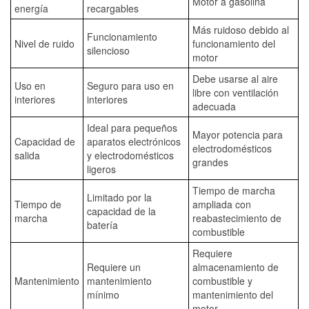
Motor a gasolina
energía
recargables
Más ruidoso debido al
Funcionamiento
Nivel de ruido
funcionamiento del
silencioso
motor
Debe usarse al aire
Uso en
Seguro para uso en
libre con ventilación
interiores
interiores
adecuada
Ideal para pequeños
Mayor potencia para
Capacidad de
aparatos electrónicos
electrodomésticos
salida
y electrodomésticos
grandes
ligeros
Tiempo de marcha
Limitado por la
Tiempo de
ampliada con
capacidad de la
marcha
reabastecimiento de
batería
combustible
Requiere
Requiere un
almacenamiento de
Mantenimiento
mantenimiento
combustible y
mínimo
mantenimiento del
motor