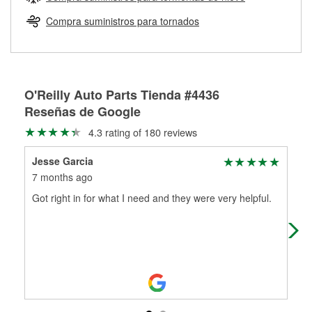
Más información sobre el Programa de Préstamo de
ser rectificados con seguridad. Si tus tambores o discos no
Herramientas de O'Reilly
pueden ser reutilizados, podemos ayudarte a encontrar las
Compra suministros para tornados
partes de reemplazo correctas para tu reparación.
Rectificación de tambores y discos de freno
O'Reilly Auto Parts Tienda #4436
Reseñas de Google
4.3 rating of 180 reviews
Jesse Garcia
Jen
7 months ago
11 
Got right in for what I need and they were very helpful.
The