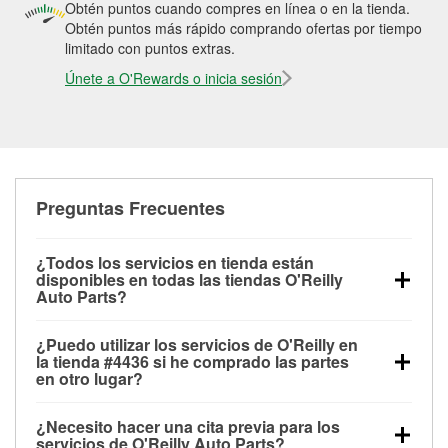
Obtén puntos cuando compres en línea o en la tienda.
Obtén puntos más rápido comprando ofertas por tiempo
limitado con puntos extras.
Únete a O'Rewards o inicia sesión
Preguntas Frecuentes
¿Todos los servicios en tienda están
disponibles en todas las tiendas O'Reilly
Auto Parts?
Todos los servicios gratuitos de tienda, incluyendo
¿Puedo utilizar los servicios de O'Reilly en
las pruebas de batería, pruebas de alternador y
la tienda #4436 si he comprado las partes
motor de arranque, revisión de la luz “Check Engine”
en otro lugar?
con O'Reilly VeriScan® e instalación de
Puedes solicitar la mayoría de los servicios en tienda
limpiaparabrisas o bombillas, están disponibles en
¿Necesito hacer una cita previa para los
de O'Reilly Auto Parts que estén disponibles en la
todas las tiendas O'Reilly Auto Parts. La tienda
servicios de O'Reilly Auto Parts?