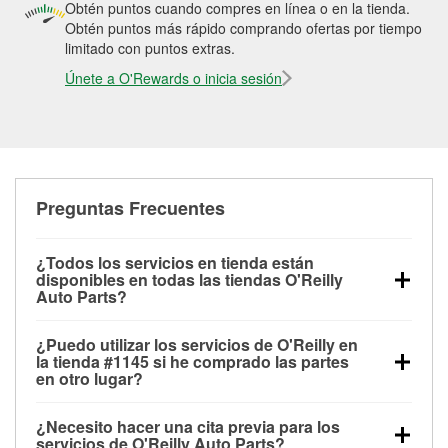
Obtén puntos cuando compres en línea o en la tienda.
Obtén puntos más rápido comprando ofertas por tiempo
limitado con puntos extras.
Únete a O'Rewards o inicia sesión
Preguntas Frecuentes
¿Todos los servicios en tienda están
disponibles en todas las tiendas O'Reilly
Auto Parts?
Todos los servicios gratuitos de tienda, incluyendo
¿Puedo utilizar los servicios de O'Reilly en
las pruebas de batería, pruebas de alternador y
la tienda #1145 si he comprado las partes
motor de arranque, revisión de la luz “Check Engine”
en otro lugar?
con O'Reilly VeriScan® e instalación de
Puedes solicitar la mayoría de los servicios en tienda
limpiaparabrisas o bombillas, están disponibles en
¿Necesito hacer una cita previa para los
de O'Reilly Auto Parts que estén disponibles en la
todas las tiendas O'Reilly Auto Parts. La tienda
servicios de O'Reilly Auto Parts?