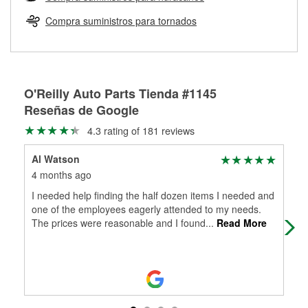
Más información sobre el Programa de Préstamo de
ser rectificados con seguridad. Si tus tambores o discos no
Herramientas de O'Reilly
pueden ser reutilizados, podemos ayudarte a encontrar las
Compra suministros para tornados
partes de reemplazo correctas para tu reparación.
Rectificación de tambores y discos de freno
O'Reilly Auto Parts Tienda #1145
Reseñas de Google
4.3 rating of 181 reviews
Al Watson
J D
4 months ago
5 m
I needed help finding the half dozen items I needed and
Goo
one of the employees eagerly attended to my needs.
The prices were reasonable and I found
...
Read More