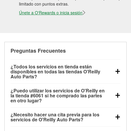
limitado con puntos extras.
Únete a O'Rewards o inicia sesión
Preguntas Frecuentes
¿Todos los servicios en tienda están
disponibles en todas las tiendas O'Reilly
Auto Parts?
Todos los servicios gratuitos de tienda, incluyendo
¿Puedo utilizar los servicios de O'Reilly en
las pruebas de batería, pruebas de alternador y
la tienda #6061 si he comprado las partes
motor de arranque, revisión de la luz “Check Engine”
en otro lugar?
con O'Reilly VeriScan® e instalación de
Puedes solicitar la mayoría de los servicios en tienda
limpiaparabrisas o bombillas, están disponibles en
¿Necesito hacer una cita previa para los
de O'Reilly Auto Parts que estén disponibles en la
todas las tiendas O'Reilly Auto Parts. La tienda
servicios de O'Reilly Auto Parts?
tienda #6061 de Austin, TX aunque hayas comprado
O'Reilly #6061 de Austin, TX también ofrece
No es necesario agendar una cita para ninguno de
las partes en otro sitio. Los servicios como pruebas