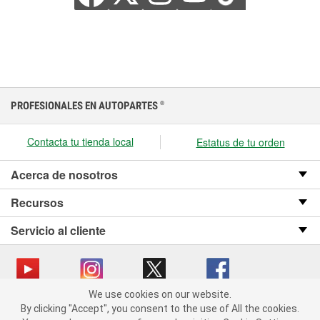
PROFESIONALES EN AUTOPARTES
®
Contacta tu tienda local
Estatus de tu orden
Acerca de nosotros
Recursos
Servicio al cliente
We use cookies on our website.
We use cookies on our website. By clicking "Accept", you consent
Copyright © 2008-2026 O’Reilly Auto Parts v OST_3.2.0.0.729 (3) cv1361
By clicking "Accept", you consent to the use of All the cookies.
to the use of All the cookies.
catalog_main