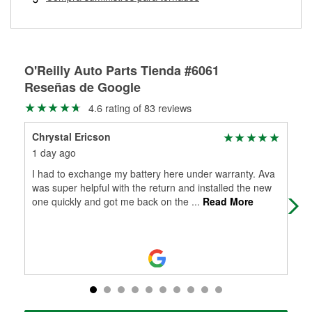
Más información sobre el Programa de Préstamo de
ser rectificados con seguridad. Si tus tambores o discos no
Herramientas de O'Reilly
pueden ser reutilizados, podemos ayudarte a encontrar las
partes de reemplazo correctas para tu reparación.
Rectificación de tambores y discos de freno
O'Reilly Auto Parts Tienda #6061
Reseñas de Google
4.6 rating of 83 reviews
Chrystal Ericson
Low
1 day ago
5 d
I had to exchange my battery here under warranty. Ava
ser
was super helpful with the return and installed the new
the
one quickly and got me back on the
...
Read More
sol