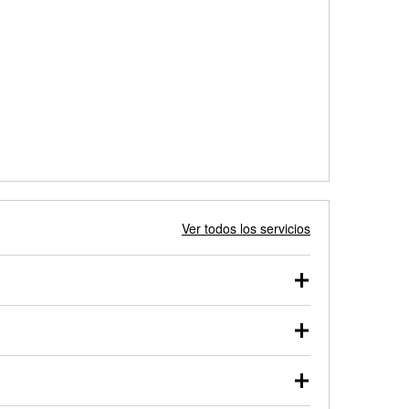
Ver todos los servicios
 autos, camionetas, SUVs, vehículos comerciales y
 probarse dentro o fuera del vehículo y cargarse en
uno de nuestros profesionales te ayudará a encontrar
otor de arranque o alternador. Lleva tu vehículo a tu
y arranque en el estacionamiento, o desmonta el
rueben.