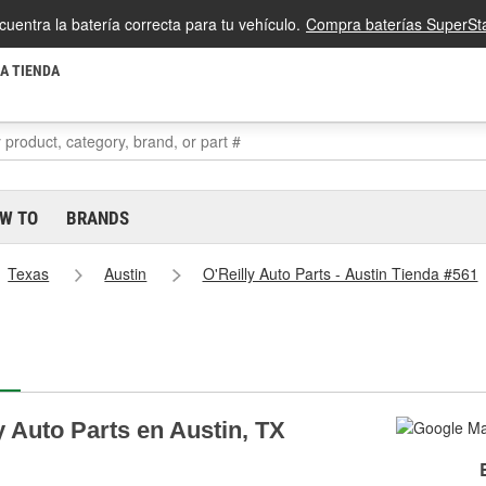
cuentra la batería correcta para tu vehículo.
Compra baterías SuperSta
LA TIENDA
W TO
BRANDS
Texas
Austin
O'Reilly Auto Parts - Austin Tienda #561
y Auto Parts en Austin, TX