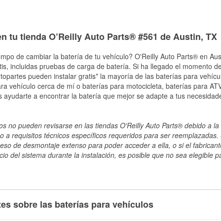
n tu tienda O’Reilly Auto Parts® #561 de Austin, TX
empo de cambiar la batería de tu vehículo? O'Reilly Auto Parts® en Aust
tis, incluidas pruebas de carga de batería. Si ha llegado el momento de
topartes pueden instalar gratis* la mayoría de las baterías para vehíc
a vehículo cerca de mí o baterías para motocicleta, baterías para ATV,
 ayudarte a encontrar la batería que mejor se adapte a tus necesidade
s no pueden revisarse en las tiendas O'Reilly Auto Parts® debido a la 
o a requisitos técnicos específicos requeridos para ser reemplazadas. S
ceso de desmontaje extenso para poder acceder a ella, o si el fabricant
cio del sistema durante la instalación, es posible que no sea elegible pa
es sobre las baterías para vehículos