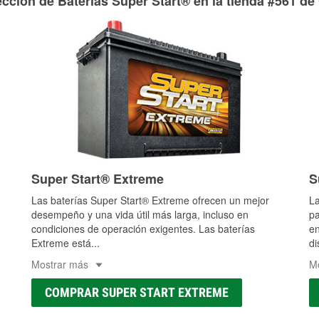
cción de Baterías Super Start® en la tienda #561 de
Super Start® Extreme
S
Las baterías Super Start® Extreme ofrecen un mejor
La
desempeño y una vida útil más larga, incluso en
pa
condiciones de operación exigentes. Las baterías
en
Extreme está
...
di
Mostrar más
M
COMPRAR SUPER START EXTREME