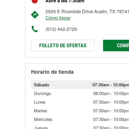
Abre a las 7:30am
2505 E Riverside Drive Austin, TX 7874
Cómo llegar
(512) 442-2729
FOLLETO DE OFERTAS
COMP
Horario de tienda
Sábado
07:30am
-
10:00p
Domingo
08:00am
-
10:00p
Lunes
07:30am
-
10:00p
Martes
07:30am
-
10:00p
Miércoles
07:30am
-
10:00p
Jueves
07:30am
-
10:00p