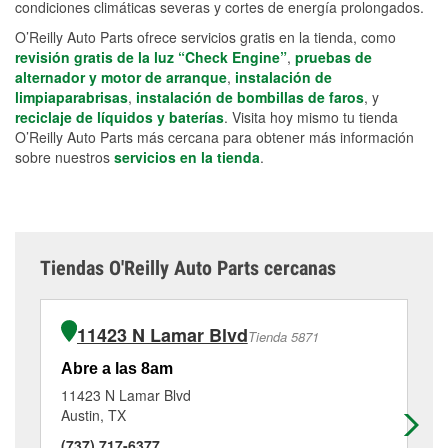
condiciones climáticas severas y cortes de energía prolongados.
O’Reilly Auto Parts ofrece servicios gratis en la tienda, como
revisión gratis de la luz “Check Engine”
,
pruebas de
alternador y motor de arranque
,
instalación de
limpiaparabrisas
,
instalación de bombillas de faros
, y
reciclaje de líquidos y baterías
. Visita hoy mismo tu tienda
O’Reilly Auto Parts más cercana para obtener más información
sobre nuestros
servicios en la tienda
.
Tiendas O'Reilly Auto Parts cercanas
11423 N Lamar Blvd
Tienda 5871
Abre a las 8am
Ab
11423 N Lamar Blvd
83
Austin, TX
Au
(737) 717-6377
(5