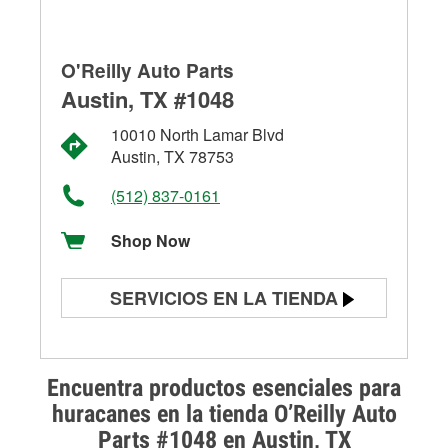
O'Reilly Auto Parts
Austin, TX #1048
10010 North Lamar Blvd
Austin, TX 78753
(512) 837-0161
Shop Now
SERVICIOS EN LA TIENDA
Prueba de batería
Prueba de alternadores y
Encuentra productos esenciales para
arrancadores
huracanes en la tienda O’Reilly Auto
Parts #1048 en Austin, TX
Revisión de la luz "Check Engine"