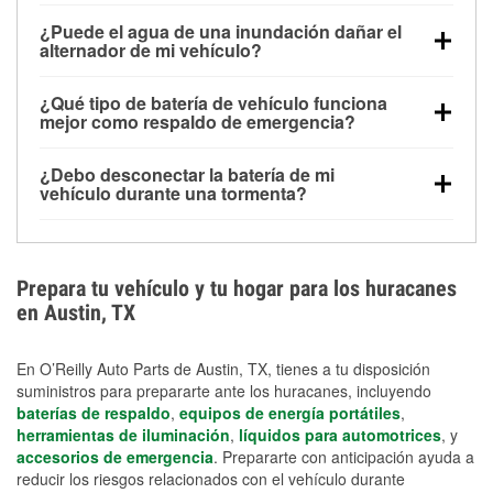
Una batería completamente cargada puede
¿Puede el agua de una inundación dañar el
alimentar pequeños accesorios durante un tiempo
alternador de mi vehículo?
limitado, pero el uso repetido sin conducir el vehículo
Sí. Los alternadores suelen estar montados en la
puede descargarla rápidamente. Se recomienda
¿Qué tipo de batería de vehículo funciona
parte baja del compartimento del motor y pueden
contar con un equipo de carga de respaldo para
mejor como respaldo de emergencia?
dañarse si se sumergen, lo que puede provocar una
cortes prolongados.
Las baterías AGM y marinas se usan comúnmente
falla en el sistema de carga y que la batería se agote
¿Debo desconectar la batería de mi
para aplicaciones de ciclo profundo porque son
días después de la exposición.
vehículo durante una tormenta?
selladas, resistentes a las vibraciones y más
Desconectarla puede ayudar a prevenir ciertas
adecuadas para ciclos repetidos de descarga
sobrecargas eléctricas, pero no te protegerá contra
profunda y recarga.
los daños por inundación. Evitar el agua estancada y
Prepara tu vehículo y tu hogar para los huracanes
preparar opciones de carga de respaldo son
en Austin, TX
medidas de protección más efectivas.
En O’Reilly Auto Parts de Austin, TX, tienes a tu disposición
suministros para prepararte ante los huracanes, incluyendo
baterías de respaldo
,
equipos de energía portátiles
,
herramientas de iluminación
,
líquidos para automotrices
, y
accesorios de emergencia
. Prepararte con anticipación ayuda a
reducir los riesgos relacionados con el vehículo durante