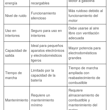
Motor a gasolina
energía
recargables
Más ruidoso debido al
Funcionamiento
Nivel de ruido
funcionamiento del
silencioso
motor
Debe usarse al aire
Uso en
Seguro para uso en
libre con ventilación
interiores
interiores
adecuada
Ideal para pequeños
Mayor potencia para
Capacidad de
aparatos electrónicos
electrodomésticos
salida
y electrodomésticos
grandes
ligeros
Tiempo de marcha
Limitado por la
Tiempo de
ampliada con
capacidad de la
marcha
reabastecimiento de
batería
combustible
Requiere
Requiere un
almacenamiento de
Mantenimiento
mantenimiento
combustible y
mínimo
mantenimiento del
motor