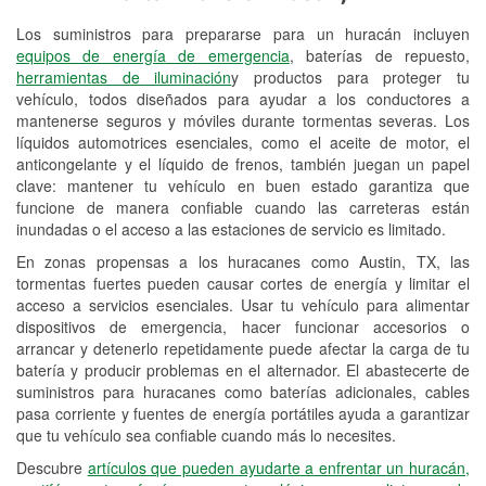
Los suministros para prepararse para un huracán incluyen
Reciclaje de baterías y aceite
equipos de energía de emergencia
, baterías de repuesto,
herramientas de iluminación
y productos para proteger tu
Instalación de bombillas de faros
vehículo, todos diseñados para ayudar a los conductores a
Instalación de limpiaparabrisas
mantenerse seguros y móviles durante tormentas severas. Los
líquidos automotrices esenciales, como el aceite de motor, el
Programa de Préstamo de
anticongelante y el líquido de frenos, también juegan un papel
clave: mantener tu vehículo en buen estado garantiza que
Herramientas
funcione de manera confiable cuando las carreteras están
inundadas o el acceso a las estaciones de servicio es limitado.
Rectificación de tambores y discos de
freno
En zonas propensas a los huracanes como Austin, TX, las
tormentas fuertes pueden causar cortes de energía y limitar el
Hurricane Supplies
acceso a servicios esenciales. Usar tu vehículo para alimentar
dispositivos de emergencia, hacer funcionar accesorios o
Tornado Supplies
arrancar y detenerlo repetidamente puede afectar la carga de tu
batería y producir problemas en el alternador. El abastecerte de
Conoce más
suministros para huracanes como baterías adicionales, cables
pasa corriente y fuentes de energía portátiles ayuda a garantizar
Idiomas adicionales
que tu vehículo sea confiable cuando más lo necesites.
Español, Árabe, Italiano, Persa, Portugués
Descubre
artículos que pueden ayudarte a enfrentar un huracán,