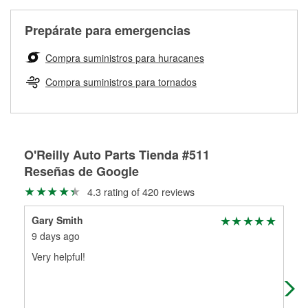
Más información sobre el Programa de Préstamo de
ser rectificados con seguridad. Si tus tambores o discos no
Herramientas de O'Reilly
pueden ser reutilizados, podemos ayudarte a encontrar las
Prepárate para emergencias
partes de reemplazo correctas para tu reparación.
Rectificación de tambores y discos de freno
Compra suministros para huracanes
Compra suministros para tornados
O'Reilly Auto Parts Tienda #511
Reseñas de Google
4.3 rating of 420 reviews
Gary Smith
Ada
9 days ago
2 m
Very helpful!
Staf