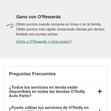
Gana con O'Rewards
Obtén puntos cuando compres en línea o en la tienda.
Obtén puntos más rápido comprando ofertas por tiempo
limitado con puntos extras.
Únete a O'Rewards o inicia sesión
Preguntas Frecuentes
¿Todos los servicios en tienda están
disponibles en todas las tiendas O'Reilly
Auto Parts?
Todos los servicios gratuitos de tienda, incluyendo
¿Puedo utilizar los servicios de O'Reilly en
las pruebas de batería, pruebas de alternador y