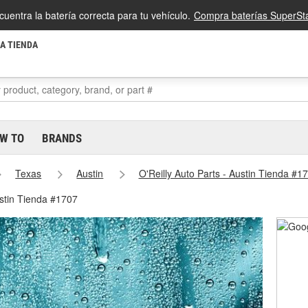
cuentra la batería correcta para tu vehículo.
Compra baterías SuperSta
LA TIENDA
W TO
BRANDS
Texas
Austin
O'Reilly Auto Parts - Austin Tienda #1
ustin Tienda #1707