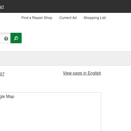
rt
Find a Repair Shop
Current Ad
Shopping List
View page in English
707