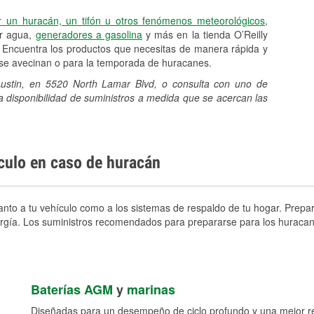
r un huracán, un tifón u otros fenómenos meteorológicos
,
er agua,
generadores a gasolina
y más en la tienda O’Reilly
 Encuentra los productos que necesitas de manera rápida y
e se avecinan o para la temporada de huracanes.
 Austin, en 5520 North Lamar Blvd, o consulta con uno de
a disponibilidad de suministros a medida que se acercan las
ículo en caso de huracán
nto a tu vehículo como a los sistemas de respaldo de tu hogar. Prepara
nergía. Los suministros recomendados para prepararse para los huracan
Baterías AGM
y
marinas
Diseñadas para un desempeño de ciclo profundo y una mejor res