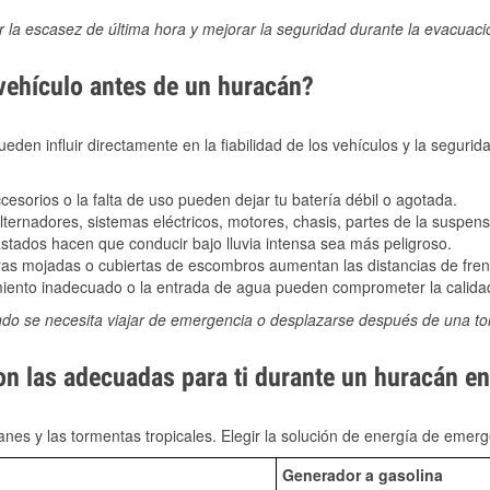
ir la escasez de última hora y mejorar la seguridad durante la evacuac
 vehículo antes de un huracán?
den influir directamente en la fiabilidad de los vehículos y la segurid
sorios o la falta de uso pueden dejar tu batería débil o agotada.
ernadores, sistemas eléctricos, motores, chasis, partes de la suspens
stados hacen que conducir bajo lluvia intensa sea más peligroso.
as mojadas o cubiertas de escombros aumentan las distancias de frena
ento inadecuado o la entrada de agua pueden comprometer la calidad
ndo se necesita viajar de emergencia o desplazarse después de una t
on las adecuadas para ti durante un huracán en
nes y las tormentas tropicales. Elegir la solución de energía de eme
Generador a gasolina