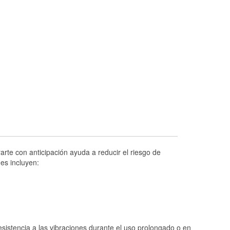
Prueba de alternadores y arrancadores
Revisión de la luz "Check Engine"
Reciclaje de baterías y aceite
Instalación de bombillas de faros
Instalación de limpiaparabrisas
Programa de Préstamo de Herramientas
Rectificación de tambores y discos de
freno
Hurricane Supplies
Tornado Supplies
rte con anticipación ayuda a reducir el riesgo de
Conoce más
es incluyen:
istencia a las vibraciones durante el uso prolongado o en