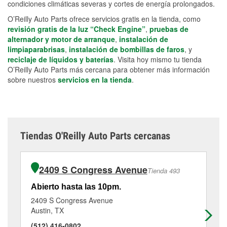
condiciones climáticas severas y cortes de energía prolongados.
O’Reilly Auto Parts ofrece servicios gratis en la tienda, como
revisión gratis de la luz “Check Engine”
,
pruebas de
alternador y motor de arranque
,
instalación de
limpiaparabrisas
,
instalación de bombillas de faros
, y
reciclaje de líquidos y baterías
. Visita hoy mismo tu tienda
O’Reilly Auto Parts más cercana para obtener más información
sobre nuestros
servicios en la tienda
.
Tiendas O'Reilly Auto Parts cercanas
2409 S Congress Avenue
Tienda 493
Abierto hasta las 10pm.
Ab
2409 S Congress Avenue
53
Austin, TX
Au
(512) 416-0802
(5