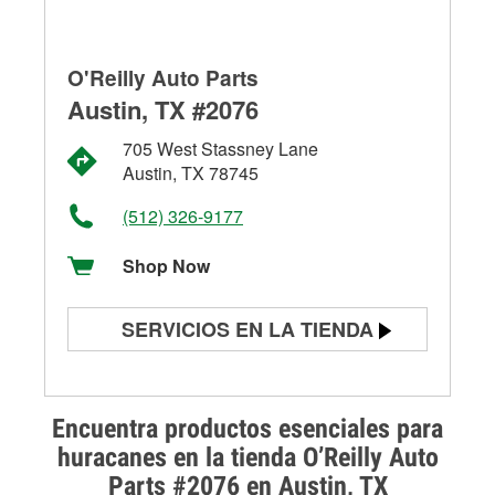
O'Reilly Auto Parts
Austin, TX #2076
705 West Stassney Lane
Austin, TX 78745
(512) 326-9177
Shop Now
SERVICIOS EN LA TIENDA
Prueba de batería
Prueba de alternadores y
Encuentra productos esenciales para
arrancadores
huracanes en la tienda O’Reilly Auto
Parts #2076 en Austin, TX
Revisión de la luz "Check Engine"