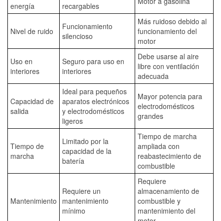
Motor a gasolina
energía
recargables
Más ruidoso debido al
Funcionamiento
Nivel de ruido
funcionamiento del
silencioso
motor
Debe usarse al aire
Uso en
Seguro para uso en
libre con ventilación
interiores
interiores
adecuada
Ideal para pequeños
Mayor potencia para
Capacidad de
aparatos electrónicos
electrodomésticos
salida
y electrodomésticos
grandes
ligeros
Tiempo de marcha
Limitado por la
Tiempo de
ampliada con
capacidad de la
marcha
reabastecimiento de
batería
combustible
Requiere
Requiere un
almacenamiento de
Mantenimiento
mantenimiento
combustible y
mínimo
mantenimiento del
motor