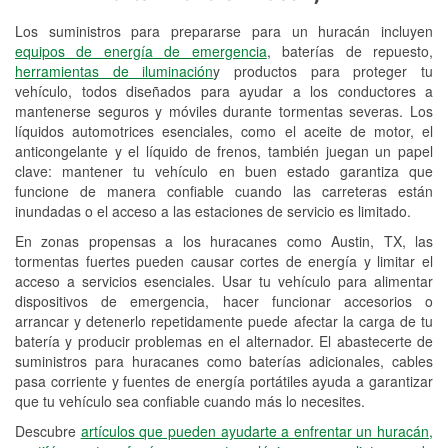
Los suministros para prepararse para un huracán incluyen
Reciclaje de baterías y aceite
equipos de energía de emergencia
, baterías de repuesto,
herramientas de iluminación
y productos para proteger tu
Instalación de bombillas de faros
vehículo, todos diseñados para ayudar a los conductores a
Instalación de limpiaparabrisas
mantenerse seguros y móviles durante tormentas severas. Los
líquidos automotrices esenciales, como el aceite de motor, el
Programa de Préstamo de
anticongelante y el líquido de frenos, también juegan un papel
clave: mantener tu vehículo en buen estado garantiza que
Herramientas
funcione de manera confiable cuando las carreteras están
inundadas o el acceso a las estaciones de servicio es limitado.
Rectificación de tambores y discos de
freno
En zonas propensas a los huracanes como Austin, TX, las
tormentas fuertes pueden causar cortes de energía y limitar el
Hurricane Supplies
acceso a servicios esenciales. Usar tu vehículo para alimentar
dispositivos de emergencia, hacer funcionar accesorios o
Tornado Supplies
arrancar y detenerlo repetidamente puede afectar la carga de tu
batería y producir problemas en el alternador. El abastecerte de
Conoce más
suministros para huracanes como baterías adicionales, cables
pasa corriente y fuentes de energía portátiles ayuda a garantizar
Idiomas adicionales
que tu vehículo sea confiable cuando más lo necesites.
Español
Descubre
artículos que pueden ayudarte a enfrentar un huracán,