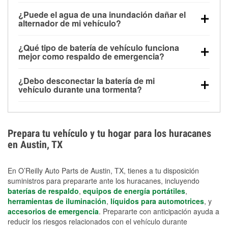
Una batería completamente cargada puede
¿Puede el agua de una inundación dañar el
alimentar pequeños accesorios durante un tiempo
alternador de mi vehículo?
limitado, pero el uso repetido sin conducir el vehículo
Sí. Los alternadores suelen estar montados en la
puede descargarla rápidamente. Se recomienda
¿Qué tipo de batería de vehículo funciona
parte baja del compartimento del motor y pueden
contar con un equipo de carga de respaldo para
mejor como respaldo de emergencia?
dañarse si se sumergen, lo que puede provocar una
cortes prolongados.
Las baterías AGM y marinas se usan comúnmente
falla en el sistema de carga y que la batería se agote
¿Debo desconectar la batería de mi
para aplicaciones de ciclo profundo porque son
días después de la exposición.
vehículo durante una tormenta?
selladas, resistentes a las vibraciones y más
Desconectarla puede ayudar a prevenir ciertas
adecuadas para ciclos repetidos de descarga
sobrecargas eléctricas, pero no te protegerá contra
profunda y recarga.
los daños por inundación. Evitar el agua estancada y
Prepara tu vehículo y tu hogar para los huracanes
preparar opciones de carga de respaldo son
en Austin, TX
medidas de protección más efectivas.
En O’Reilly Auto Parts de Austin, TX, tienes a tu disposición
suministros para prepararte ante los huracanes, incluyendo
baterías de respaldo
,
equipos de energía portátiles
,
herramientas de iluminación
,
líquidos para automotrices
, y
accesorios de emergencia
. Prepararte con anticipación ayuda a
reducir los riesgos relacionados con el vehículo durante