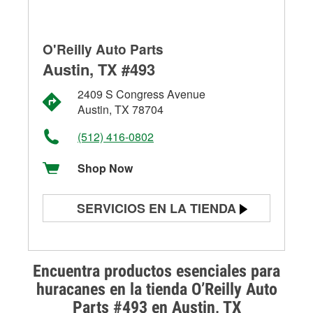
O'Reilly Auto Parts
Austin, TX #493
2409 S Congress Avenue
Austin, TX 78704
(512) 416-0802
Shop Now
SERVICIOS EN LA TIENDA
Prueba de batería
Prueba de alternadores y
Encuentra productos esenciales para
arrancadores
huracanes en la tienda O’Reilly Auto
Parts #493 en Austin, TX
Revisión de la luz "Check Engine"