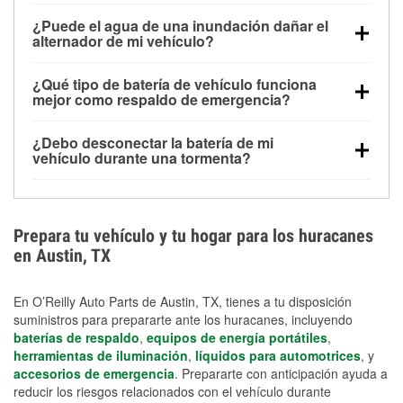
Una batería completamente cargada puede
¿Puede el agua de una inundación dañar el
alimentar pequeños accesorios durante un tiempo
alternador de mi vehículo?
limitado, pero el uso repetido sin conducir el vehículo
Sí. Los alternadores suelen estar montados en la
puede descargarla rápidamente. Se recomienda
¿Qué tipo de batería de vehículo funciona
parte baja del compartimento del motor y pueden
contar con un equipo de carga de respaldo para
mejor como respaldo de emergencia?
dañarse si se sumergen, lo que puede provocar una
cortes prolongados.
Las baterías AGM y marinas se usan comúnmente
falla en el sistema de carga y que la batería se agote
¿Debo desconectar la batería de mi
para aplicaciones de ciclo profundo porque son
días después de la exposición.
vehículo durante una tormenta?
selladas, resistentes a las vibraciones y más
Desconectarla puede ayudar a prevenir ciertas
adecuadas para ciclos repetidos de descarga
sobrecargas eléctricas, pero no te protegerá contra
profunda y recarga.
los daños por inundación. Evitar el agua estancada y
Prepara tu vehículo y tu hogar para los huracanes
preparar opciones de carga de respaldo son
en Austin, TX
medidas de protección más efectivas.
En O’Reilly Auto Parts de Austin, TX, tienes a tu disposición
suministros para prepararte ante los huracanes, incluyendo
baterías de respaldo
,
equipos de energía portátiles
,
herramientas de iluminación
,
líquidos para automotrices
, y
accesorios de emergencia
. Prepararte con anticipación ayuda a
reducir los riesgos relacionados con el vehículo durante