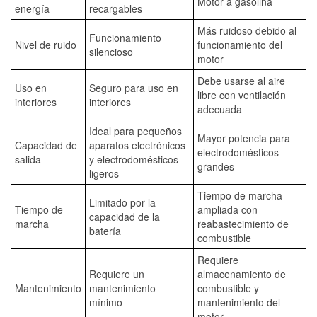
Motor a gasolina
energía
recargables
Más ruidoso debido al
Funcionamiento
Nivel de ruido
funcionamiento del
silencioso
motor
Debe usarse al aire
Uso en
Seguro para uso en
libre con ventilación
interiores
interiores
adecuada
Ideal para pequeños
Mayor potencia para
Capacidad de
aparatos electrónicos
electrodomésticos
salida
y electrodomésticos
grandes
ligeros
Tiempo de marcha
Limitado por la
Tiempo de
ampliada con
capacidad de la
marcha
reabastecimiento de
batería
combustible
Requiere
Requiere un
almacenamiento de
Mantenimiento
mantenimiento
combustible y
mínimo
mantenimiento del
motor