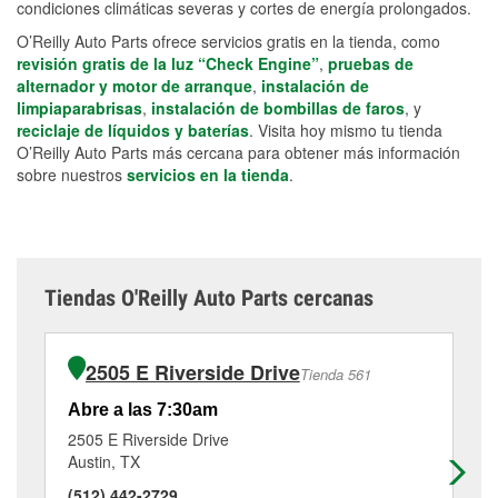
condiciones climáticas severas y cortes de energía prolongados.
O’Reilly Auto Parts ofrece servicios gratis en la tienda, como
revisión gratis de la luz “Check Engine”
,
pruebas de
alternador y motor de arranque
,
instalación de
limpiaparabrisas
,
instalación de bombillas de faros
, y
reciclaje de líquidos y baterías
. Visita hoy mismo tu tienda
O’Reilly Auto Parts más cercana para obtener más información
sobre nuestros
servicios en la tienda
.
Tiendas O'Reilly Auto Parts cercanas
2505 E Riverside Drive
Tienda 561
Abre a las 7:30am
Ab
2505 E Riverside Drive
70
Austin, TX
Au
(512) 442-2729
(5