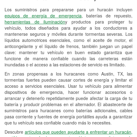
Los suministros para prepararse para un huracán incluyen
Reciclaje de baterías y aceite
equipos de energía de emergencia
, baterías de repuesto,
herramientas de iluminación
y productos para proteger tu
Instalación de bombillas de faros
vehículo, todos diseñados para ayudar a los conductores a
Instalación de limpiaparabrisas
mantenerse seguros y móviles durante tormentas severas. Los
líquidos automotrices esenciales, como el aceite de motor, el
Programa de Préstamo de
anticongelante y el líquido de frenos, también juegan un papel
clave: mantener tu vehículo en buen estado garantiza que
Herramientas
funcione de manera confiable cuando las carreteras están
inundadas o el acceso a las estaciones de servicio es limitado.
Rectificación de tambores y discos de
freno
En zonas propensas a los huracanes como Austin, TX, las
tormentas fuertes pueden causar cortes de energía y limitar el
Hurricane Supplies
acceso a servicios esenciales. Usar tu vehículo para alimentar
dispositivos de emergencia, hacer funcionar accesorios o
Tornado Supplies
arrancar y detenerlo repetidamente puede afectar la carga de tu
batería y producir problemas en el alternador. El abastecerte de
Conoce más
suministros para huracanes como baterías adicionales, cables
pasa corriente y fuentes de energía portátiles ayuda a garantizar
que tu vehículo sea confiable cuando más lo necesites.
Descubre
artículos que pueden ayudarte a enfrentar un huracán,