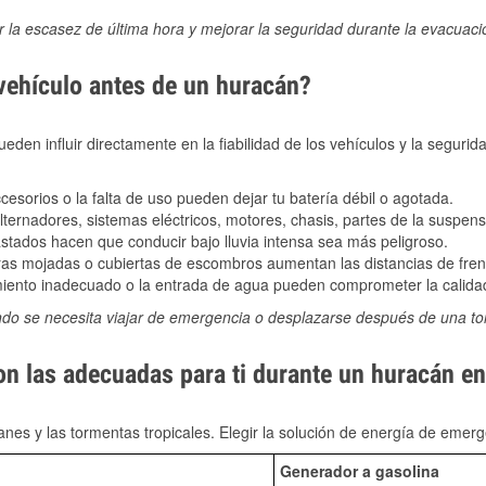
ir la escasez de última hora y mejorar la seguridad durante la evacuac
 vehículo antes de un huracán?
den influir directamente en la fiabilidad de los vehículos y la segurid
sorios o la falta de uso pueden dejar tu batería débil o agotada.
ernadores, sistemas eléctricos, motores, chasis, partes de la suspens
stados hacen que conducir bajo lluvia intensa sea más peligroso.
as mojadas o cubiertas de escombros aumentan las distancias de frena
ento inadecuado o la entrada de agua pueden comprometer la calidad
ndo se necesita viajar de emergencia o desplazarse después de una t
on las adecuadas para ti durante un huracán en
nes y las tormentas tropicales. Elegir la solución de energía de eme
Generador a gasolina