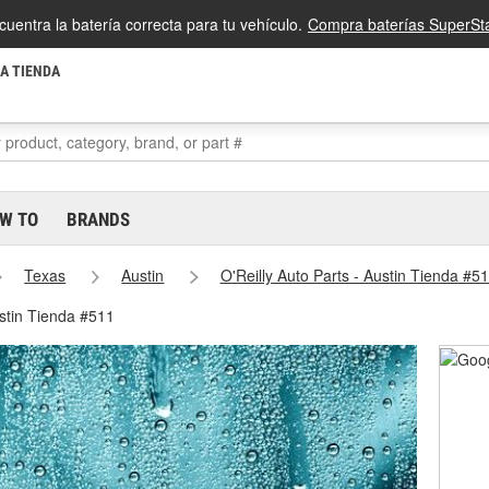
cuentra la batería correcta para tu vehículo.
Compra baterías SuperSta
LA TIENDA
W TO
BRANDS
Texas
Austin
O'Reilly Auto Parts - Austin Tienda #5
ustin Tienda #511