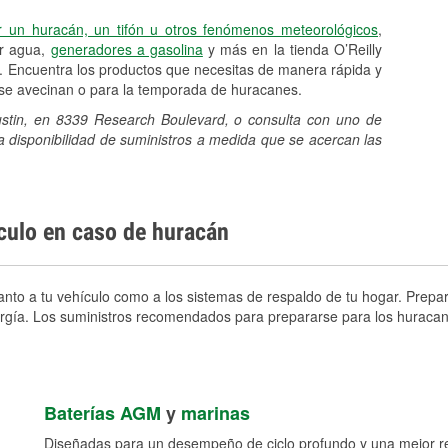
r un huracán, un tifón u otros fenómenos meteorológicos
,
er agua,
generadores a gasolina
y más en la tienda O’Reilly
 Encuentra los productos que necesitas de manera rápida y
e se avecinan o para la temporada de huracanes.
Austin, en 8339 Research Boulevard, o consulta con uno de
a disponibilidad de suministros a medida que se acercan las
ículo en caso de huracán
nto a tu vehículo como a los sistemas de respaldo de tu hogar. Prepara
nergía. Los suministros recomendados para prepararse para los huracan
Baterías AGM
y
marinas
Diseñadas para un desempeño de ciclo profundo y una mejor res