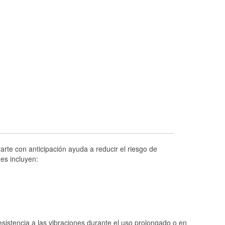
Prueba de alternadores y arrancadores
Revisión de la luz "Check Engine"
Reciclaje de baterías y aceite
Instalación de bombillas de faros
Instalación de limpiaparabrisas
Programa de Préstamo de Herramientas
Rectificación de tambores y discos de
freno
Hurricane Supplies
Tornado Supplies
rte con anticipación ayuda a reducir el riesgo de
Conoce más
es incluyen:
Idiomas adicionales
Español
istencia a las vibraciones durante el uso prolongado o en