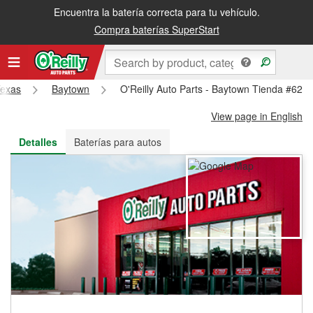
Encuentra la batería correcta para tu vehículo.
Recibe tu orden gratis al día siguiente o recógela en la tienda
Compra baterías SuperStart
exas
Baytown
O'Reilly Auto Parts - Baytown Tienda #624
View page in English
Detalles
Baterías para autos