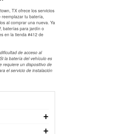
town, TX ofrece los servicios
 reemplazar tu batería,
ulos al comprar una nueva. Ya
 baterías para jardín o
s en la tienda #412 de
dificultad de acceso al
i la batería del vehículo es
e requiere un dispositivo de
ra el servicio de instalación
ilizar un multímetro:
voltaje: una batería en