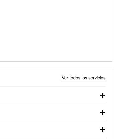
Ver todos los servicios
 autos, camionetas, SUVs, vehículos comerciales y
 probarse dentro o fuera del vehículo y cargarse en
uno de nuestros profesionales te ayudará a encontrar
otor de arranque o alternador. Lleva tu vehículo a tu
y arranque en el estacionamiento, o desmonta el
rueben.