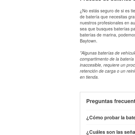
¿No estás seguro de si es ti
de batería que necesitas gra
nuestros profesionales en au
sea que busques baterías par
baterías de marina, podemos
Baytown.
*Algunas baterías de vehículo
compartimento de la batería 
inaccesible, requiere un pro
retención de carga o un reini
en tienda.
Preguntas frecuent
¿Cómo probar la bate
Puedes probar la bater
¿Cuáles son las señal
con el vehículo apagado