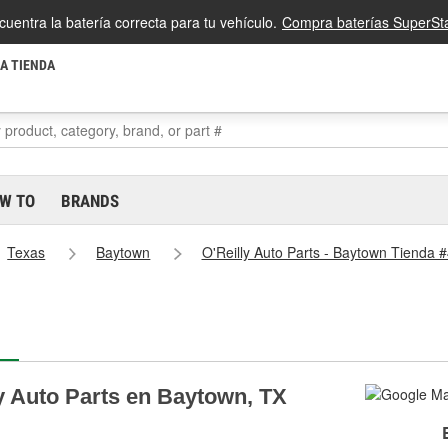
cuentra la batería correcta para tu vehículo.
Compra baterías SuperSta
LA TIENDA
W TO
BRANDS
Texas
Baytown
O'Reilly Auto Parts - Baytown Tienda 
ly Auto Parts en Baytown, TX