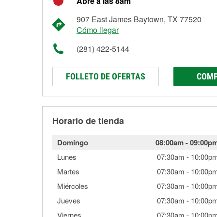
Abre a las 8am
907 East James Baytown, TX 77520
Cómo llegar
(281) 422-5144
FOLLETO DE OFERTAS
COMP
Horario de tienda
Domingo
08:00am
-
09:00p
Lunes
07:30am
-
10:00p
Martes
07:30am
-
10:00p
Miércoles
07:30am
-
10:00p
Jueves
07:30am
-
10:00p
Viernes
07:30am
-
10:00p