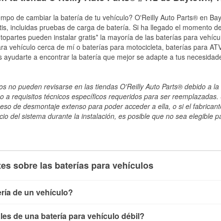
empo de cambiar la batería de tu vehículo? O'Reilly Auto Parts® en Bay
tis, incluidas pruebas de carga de batería. Si ha llegado el momento de
topartes pueden instalar gratis* la mayoría de las baterías para vehíc
a vehículo cerca de mí o baterías para motocicleta, baterías para ATV,
 ayudarte a encontrar la batería que mejor se adapte a tus necesidade
s no pueden revisarse en las tiendas O'Reilly Auto Parts® debido a la 
o a requisitos técnicos específicos requeridos para ser reemplazadas. S
ceso de desmontaje extenso para poder acceder a ella, o si el fabricant
cio del sistema durante la instalación, es posible que no sea elegible pa
es sobre las baterías para vehículos
ría de un vehículo?
ía de un vehículo de varias maneras. El método más rápido es ut
es de una batería para vehículo débil?
, conecta los cables a las terminales de la batería y verifica el 