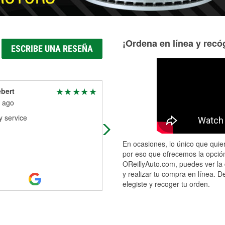
¡Ordena en línea y recóg
ESCRIBE UNA RESEÑA
bert
Chrislbush81
 ago
4 months ago
y service
Amazing store
En ocasiones, lo único que quier
por eso que ofrecemos la opción
OReillyAuto.com, puedes ver la 
y realizar tu compra en línea. D
elegiste y recoger tu orden.