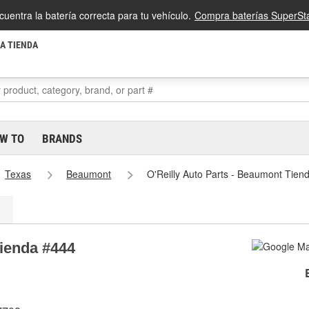
cuentra la batería correcta para tu vehículo.
Compra baterías SuperSta
LA TIENDA
W TO
BRANDS
Texas
Beaumont
O'Reilly Auto Parts - Beaumont Tien
Tienda #444