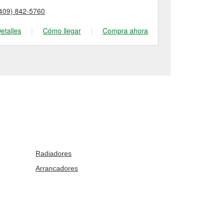
409) 842-5760
(409) 838-05
etalles
|
Cómo llegar
|
Compra ahora
Detalles
|
Radiadores
Arrancadores