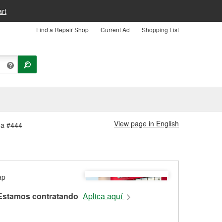
rt
Find a Repair Shop
Current Ad
Shopping List
View page in English
da #444
Estamos contratando
Aplica aquí