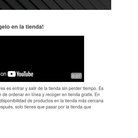
elo en la tienda!
Brent L.
Daniel Bean
6 months ago
6 months ago
⭐️⭐️⭐️⭐️⭐️ Outstanding Customer
Very helpful
0:07
Service from Cece! I want to give a
huge shoutout to Cece at O’Reilly Auto
es es entrar y salir de la tienda sin perder tiempo. Es
Parts on East Lucas in Beaumont, TX.
 de ordenar en línea y recoger en tienda gratis. En
...
Read More
disponibilidad de productos en la tienda más cercana
espués, solo tienes que pasar por la tienda que