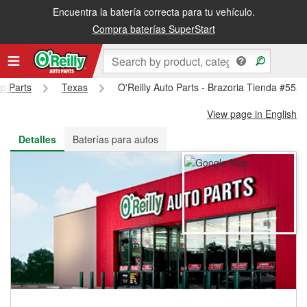
Encuentra la batería correcta para tu vehículo.
Recibe tu orden gratis al día siguiente o recógela en la tienda
Compra baterías SuperStart
to Parts
Texas
O'Reilly Auto Parts - Brazoria Tienda #555
View page in English
Detalles
Baterías para autos