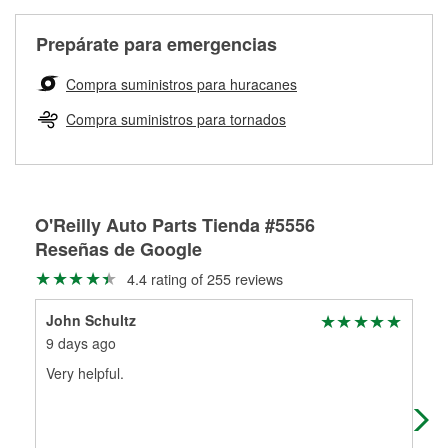
Más información sobre el Programa de Préstamo de
ser rectificados con seguridad. Si tus tambores o discos no
Herramientas de O'Reilly
pueden ser reutilizados, podemos ayudarte a encontrar las
Prepárate para emergencias
partes de reemplazo correctas para tu reparación.
Rectificación de tambores y discos de freno
Compra suministros para huracanes
Compra suministros para tornados
O'Reilly Auto Parts Tienda #5556
Reseñas de Google
4.4 rating of 255 reviews
John Schultz
Bar
9 days ago
12 
Very helpful.
I w
rep
qui