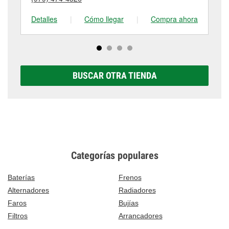
tienda #406 para obtener más información.
visítanos en 620 W Brazos Ave, West Columbia, TX.
Detalles
|
Cómo llegar
|
Compra ahora
De
BUSCAR OTRA TIENDA
Categorías populares
Baterías
Frenos
Alternadores
Radiadores
Faros
Bujías
Filtros
Arrancadores