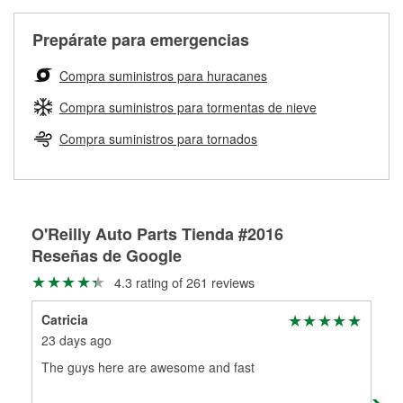
Más información sobre el Programa de Préstamo de
ser rectificados con seguridad. Si tus tambores o discos no
Herramientas de O'Reilly
pueden ser reutilizados, podemos ayudarte a encontrar las
Prepárate para emergencias
partes de reemplazo correctas para tu reparación.
Rectificación de tambores y discos de freno
Compra suministros para huracanes
Compra suministros para tormentas de nieve
Compra suministros para tornados
O'Reilly Auto Parts Tienda #2016
Reseñas de Google
4.3 rating of 261 reviews
Catricia
Sn
23 days ago
1 m
The guys here are awesome and fast
I ca
ove
wou