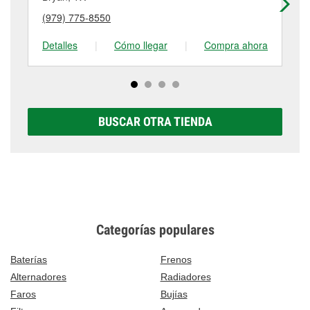
puede variar según la tienda. Contacta o visita la
(979) 775-8550
(9
tienda #2016 para obtener más información.
Detalles
|
Cómo llegar
|
Compra ahora
De
BUSCAR OTRA TIENDA
Categorías populares
Baterías
Frenos
Alternadores
Radiadores
Faros
Bujías