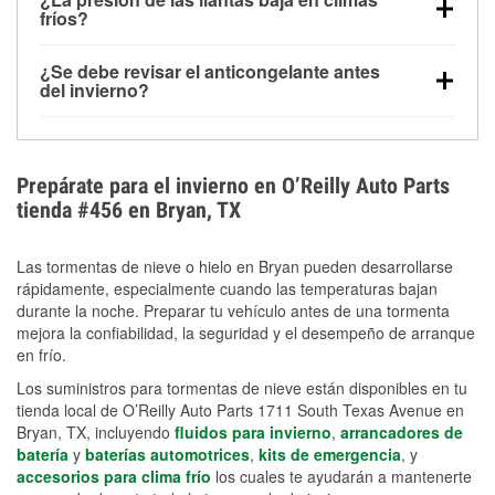
la congelación y ayuda a disolver la sal y la nieve
arranque.
fríos?
derretida en la carretera para mejorar la visibilidad.
Sí. La presión de las llantas normalmente disminuye
¿Se debe revisar el anticongelante antes
alrededor de 1 PSI por cada 10 °F que baja la
del invierno?
temperatura. Puedes obtener más información sobre
Sí. Una mezcla adecuada del anticongelante protege
la baja presión en invierno en nuestro artículo.
el motor contra la congelación, las grietas internas y
el sobrecalentamiento en condiciones de frío
Prepárate para el invierno en O’Reilly Auto Parts
extremo. Aprende cómo comprobar la protección
tienda #456 en Bryan, TX
anticongelante en nuestra sección How-To.
Las tormentas de nieve o hielo en Bryan pueden desarrollarse
rápidamente, especialmente cuando las temperaturas bajan
durante la noche. Preparar tu vehículo antes de una tormenta
mejora la confiabilidad, la seguridad y el desempeño de arranque
en frío.
Los suministros para tormentas de nieve están disponibles en tu
tienda local de O’Reilly Auto Parts 1711 South Texas Avenue en
Bryan, TX, incluyendo
fluidos para invierno
,
arrancadores de
batería
y
baterías automotrices
,
kits de emergencia
, y
accesorios para clima frío
los cuales te ayudarán a mantenerte