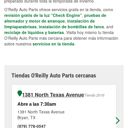
preparado durante toda la temporada de invierno.
O’Reilly Auto Parts ofrece servicios gratis en la tienda, como
revisión gratis de la luz “Check Engine”
,
pruebas de
alternador y motor de arranque
,
instalación de
limpiaparabrisas
,
instalación de bombillas de faros
, and
reciclaje de líquidos y baterías
. Visita hoy mismo tu tienda
O’Reilly Auto Parts más cercana para obtener más información
sobre nuestros
servicios en la tienda
.
Tiendas O'Reilly Auto Parts cercanas
1381 North Texas Avenue
Tienda 2016
Abre a las 7:30am
Ab
1381 North Texas Avenue
21
Bryan, TX
Co
(979) 778-0547
(9