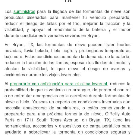
Revisión de la luz "Check Engine"
Los
suministros
para la llegada de las tormentas de nieve son
Reciclaje de baterías y aceite
productos diseñados para mantener tu vehículo preparado,
reducir el riesgo de fallas por el frío, mejorar la tracción y la
Instalación de bombillas de faros
visibilidad, y apoyar el rendimiento de la batería y el motor
Instalación de limpiaparabrisas
durante condiciones invernales severas en Bryan.
En Bryan, TX, las tormentas de nieve pueden traer fuertes
Programa de Préstamo de
nevadas, lluvia helada, hielo negro y prolongadas temperaturas
Herramientas
bajo cero. Estas condiciones aumentan la demanda de la batería,
reducen la tracción de las llantas, espesan los fluidos del motor y
Mezcla de pinturas
afectan la visibilidad, lo que eleva el riesgo de averías y
accidentes durante los viajes invernales.
Rectificación de tambores y discos de
Al
prepararte con anticipación para el clima invernal
, reduces la
freno
probabilidad de que el vehículo no arranque, de perder el control
o de enfrentar emergencias en la carretera durante tormentas de
Hurricane Supplies
nieve o hielo. Ya seas un experto en condiciones invernales que
necesita abastecerse de suministros, o estés comenzando a
Snowstorm Supplies
prepararte para una próxima tormenta de nieve, O’Reilly Auto
Parts en 1711 South Texas Avenue, en Bryan, TX, tiene las
Tornado Supplies
herramientas, accesorios y dispositivos de carga portátiles para
Conoce más
ayudarte a sobrellevar la tormenta en condiciones seguras y