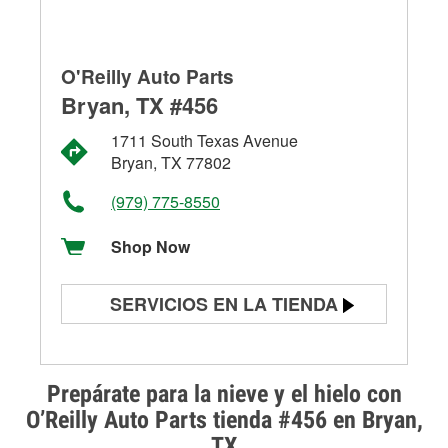
O'Reilly Auto Parts
Bryan, TX #456
1711 South Texas Avenue
Bryan, TX 77802
(979) 775-8550
Shop Now
SERVICIOS EN LA TIENDA
Prueba de batería
Prueba de alternadores y
Prepárate para la nieve y el hielo con
arrancadores
O’Reilly Auto Parts tienda #456 en Bryan,
TX