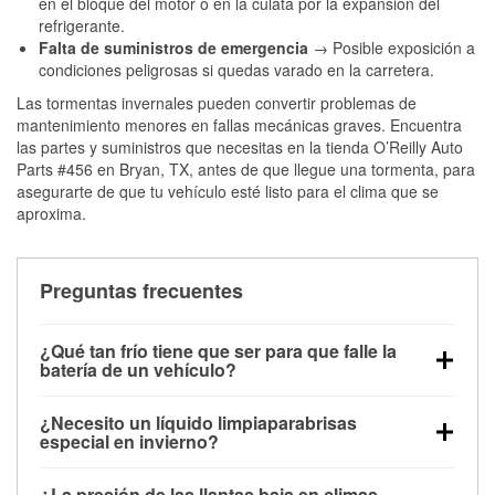
en el bloque del motor o en la culata por la expansión del
refrigerante.
Falta de suministros de emergencia
→ Posible exposición a
condiciones peligrosas si quedas varado en la carretera.
Las tormentas invernales pueden convertir problemas de
mantenimiento menores en fallas mecánicas graves. Encuentra
las partes y suministros que necesitas en la tienda O’Reilly Auto
Parts #456 en Bryan, TX, antes de que llegue una tormenta, para
asegurarte de que tu vehículo esté listo para el clima que se
aproxima.
Preguntas frecuentes
¿Qué tan frío tiene que ser para que falle la
batería de un vehículo?
La capacidad de la batería comienza a disminuir por
¿Necesito un líquido limpiaparabrisas
debajo de los 32 °F y puede perder hasta la mitad de
especial en invierno?
su potencia de arranque cerca de los 0 °F, lo que
Sí. El líquido limpiaparabrisas para invierno resiste
aumenta la probabilidad de que el vehículo no
¿La presión de las llantas baja en climas