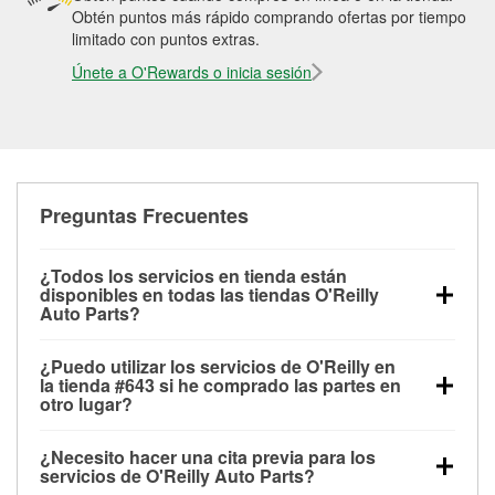
Obtén puntos más rápido comprando ofertas por tiempo
limitado con puntos extras.
Únete a O'Rewards o inicia sesión
Preguntas Frecuentes
¿Todos los servicios en tienda están
disponibles en todas las tiendas O'Reilly
Auto Parts?
Todos los servicios gratuitos de tienda, incluyendo
¿Puedo utilizar los servicios de O'Reilly en
las pruebas de batería, pruebas de alternador y
la tienda #643 si he comprado las partes en
motor de arranque, revisión de la luz “Check Engine”
otro lugar?
con O'Reilly VeriScan® e instalación de
Puedes solicitar la mayoría de los servicios en tienda
limpiaparabrisas o bombillas, están disponibles en
¿Necesito hacer una cita previa para los
de O'Reilly Auto Parts que estén disponibles en la
todas las tiendas O'Reilly Auto Parts. La tienda
servicios de O'Reilly Auto Parts?
tienda #643 de Burleson, TX aunque hayas