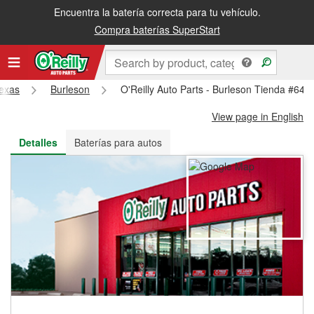
Encuentra la batería correcta para tu vehículo.
Recibe tu orden gratis al día siguiente o recógela en la tienda
Compra baterías SuperStart
exas
Burleson
O'Reilly Auto Parts - Burleson Tienda #643
View page in English
Detalles
Baterías para autos