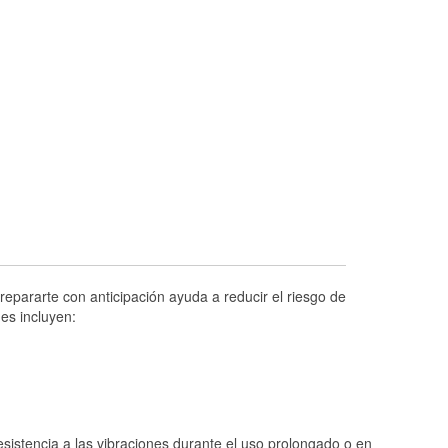
Prueba de alternadores y arrancadores
Revisión de la luz "Check Engine"
Reciclaje de baterías y aceite
Instalación de bombillas de faros
Instalación de limpiaparabrisas
Programa de Préstamo de Herramientas
Rectificación de tambores y discos de
freno
Hurricane Supplies
Tornado Supplies
epararte con anticipación ayuda a reducir el riesgo de
Conoce más
es incluyen:
istencia a las vibraciones durante el uso prolongado o en