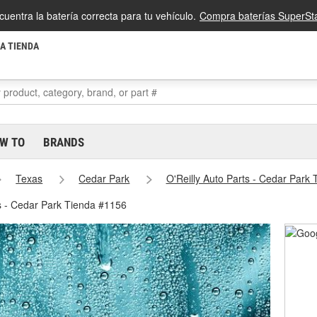
cuentra la batería correcta para tu vehículo.
Compra baterías SuperSta
LA TIENDA
W TO
BRANDS
Texas
Cedar Park
O'Reilly Auto Parts - Cedar Park
s - Cedar Park Tienda #1156