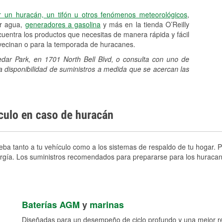
r un huracán, un tifón u otros fenómenos meteorológicos
,
er agua,
generadores a gasolina
y más en la tienda O’Reilly
uentra los productos que necesitas de manera rápida y fácil
avecinan o para la temporada de huracanes.
edar Park, en 1701 North Bell Blvd, o consulta con uno de
a disponibilidad de suministros a medida que se acercan las
ículo en caso de huracán
ba tanto a tu vehículo como a los sistemas de respaldo de tu hogar. Pr
nergía. Los suministros recomendados para prepararse para los huracan
Baterías AGM
y
marinas
Diseñadas para un desempeño de ciclo profundo y una mejor res