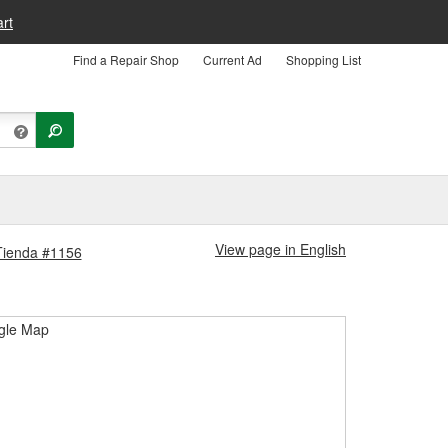
rt
Find a Repair Shop
Current Ad
Shopping List
View page in English
 Tienda #1156