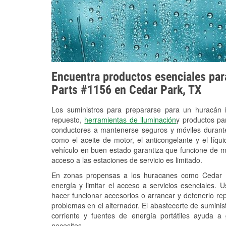
Encuentra productos esenciales para
Parts #1156 en Cedar Park, TX
Los suministros para prepararse para un huracán
repuesto,
herramientas de iluminación
y productos pa
conductores a mantenerse seguros y móviles durante
como el aceite de motor, el anticongelante y el líq
vehículo en buen estado garantiza que funcione de m
acceso a las estaciones de servicio es limitado.
En zonas propensas a los huracanes como Cedar Pa
energía y limitar el acceso a servicios esenciales. 
hacer funcionar accesorios o arrancar y detenerlo re
problemas en el alternador. El abastecerte de sumini
corriente y fuentes de energía portátiles ayuda a
necesites.