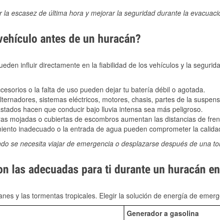
ir la escasez de última hora y mejorar la seguridad durante la evacuac
 vehículo antes de un huracán?
den influir directamente en la fiabilidad de los vehículos y la segurid
sorios o la falta de uso pueden dejar tu batería débil o agotada.
ernadores, sistemas eléctricos, motores, chasis, partes de la suspens
stados hacen que conducir bajo lluvia intensa sea más peligroso.
as mojadas o cubiertas de escombros aumentan las distancias de frena
ento inadecuado o la entrada de agua pueden comprometer la calidad
ndo se necesita viajar de emergencia o desplazarse después de una t
on las adecuadas para ti durante un huracán e
nes y las tormentas tropicales. Elegir la solución de energía de eme
Generador a gasolina