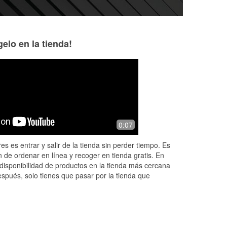
elo en la tienda!
Simon Maldonado
clay chambless
2 months ago
2 months ago
5 Stars for Chris or Kris for helping me
Mr. Chris, who's a
0:07
ter
find the correct battery and assisting
fantastic job in as
r
me getting it in my truck. I have a torn
finding and install
es es entrar y salir de la tienda sin perder tiempo. Es
pectoral muscle and had
...
Read
even made my day 
 de ordenar en línea y recoger en tienda gratis. En
More
Read More
disponibilidad de productos en la tienda más cercana
espués, solo tienes que pasar por la tienda que