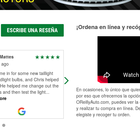
¡Ordena en línea y recóg
ESCRIBE UNA RESEÑA
Mattes
The Great Katah
 ago
2 months ago
ame in for some new taillight
I had a bad battery in my Civic and
light bulbs, and Chris helped
needed it replaced asap. My daugh
 He helped me change out the
had the vehicle at her work in Ceda
En ocasiones, lo único que quier
s and then test the light
...
Park, so I called O’Reilly’s after
...
por eso que ofrecemos la opción
ore
Read More
OReillyAuto.com, puedes ver la 
y realizar tu compra en línea. D
elegiste y recoger tu orden.