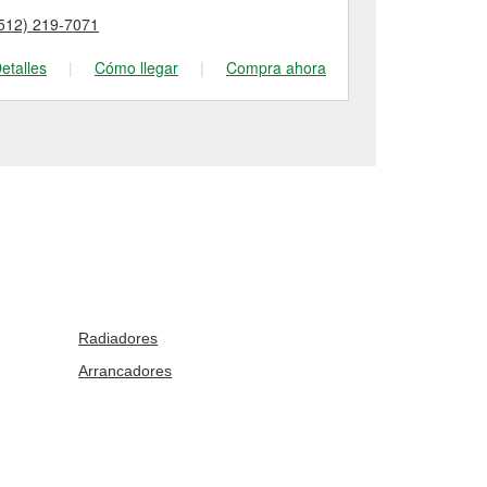
512) 219-7071
(512) 687-95
etalles
|
Cómo llegar
|
Compra ahora
Detalles
|
Radiadores
Arrancadores