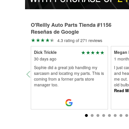
O'Reilly Auto Parts Tienda #1156
Reseñas de Google
4.3 rating of 271 reviews
Dick Trickle
Megan 
30 days ago
1 month
Sophie did a great job handling my
I just c
sarcasm and locating my parts. This is
and head
coming from a former parts store
me out.
manager too.
old bulb
Read M