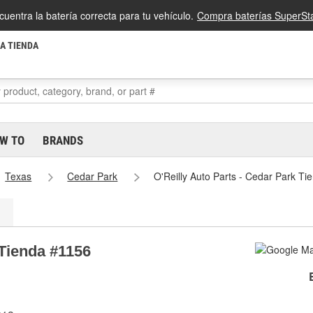
cuentra la batería correcta para tu vehículo.
Compra baterías SuperSta
LA TIENDA
W TO
BRANDS
Texas
Cedar Park
O'Reilly Auto Parts - Cedar Park T
 Tienda #1156