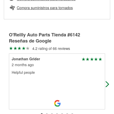
Más información sobre el Programa de Préstamo de
ser rectificados con seguridad. Si tus tambores o discos no
Herramientas de O'Reilly
pueden ser reutilizados, podemos ayudarte a encontrar las
Compra suministros para tornados
partes de reemplazo correctas para tu reparación.
Rectificación de tambores y discos de freno
O'Reilly Auto Parts Tienda #6142
Reseñas de Google
4.2 rating of 66 reviews
Jonathan Grider
And
2 months ago
4 m
Helpful people
Grea