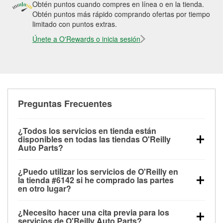
Obtén puntos cuando compres en línea o en la tienda.
Obtén puntos más rápido comprando ofertas por tiempo
limitado con puntos extras.
Únete a O'Rewards o inicia sesión
Preguntas Frecuentes
¿Todos los servicios en tienda están
disponibles en todas las tiendas O'Reilly
Auto Parts?
Todos los servicios gratuitos de tienda, incluyendo
¿Puedo utilizar los servicios de O'Reilly en
las pruebas de batería, pruebas de alternador y
la tienda #6142 si he comprado las partes
motor de arranque, revisión de la luz “Check Engine”
en otro lugar?
con O'Reilly VeriScan® e instalación de
Puedes solicitar la mayoría de los servicios en tienda
limpiaparabrisas o bombillas, están disponibles en
¿Necesito hacer una cita previa para los
de O'Reilly Auto Parts que estén disponibles en la
todas las tiendas O'Reilly Auto Parts. La tienda
servicios de O'Reilly Auto Parts?