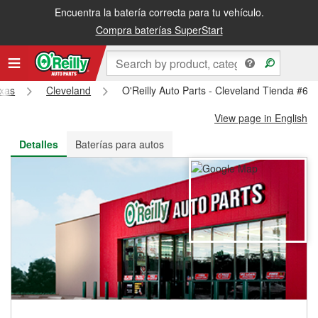
Encuentra la batería correcta para tu vehículo.
Recibe tu orden gratis al día siguiente o recógela en la tienda
Compra baterías SuperStart
xas
Cleveland
O'Reilly Auto Parts - Cleveland Tienda #61
View page in English
Detalles
Baterías para autos