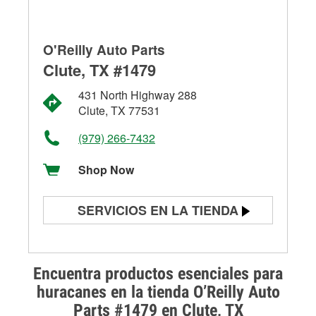
O'Reilly Auto Parts
Clute, TX #1479
431 North Highway 288
Clute, TX 77531
(979) 266-7432
Shop Now
SERVICIOS EN LA TIENDA
Prueba de batería
Prueba de alternadores y
Encuentra productos esenciales para
arrancadores
huracanes en la tienda O’Reilly Auto
Parts #1479 en Clute, TX
Revisión de la luz "Check Engine"