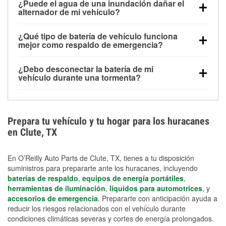
¿Puede el agua de una inundación dañar el
alimentar pequeños accesorios durante un tiempo
alternador de mi vehículo?
limitado, pero el uso repetido sin conducir el vehículo
Sí. Los alternadores suelen estar montados en la
puede descargarla rápidamente. Se recomienda
¿Qué tipo de batería de vehículo funciona
parte baja del compartimento del motor y pueden
contar con un equipo de carga de respaldo para
mejor como respaldo de emergencia?
dañarse si se sumergen, lo que puede provocar una
cortes prolongados.
Las baterías AGM y marinas se usan comúnmente
falla en el sistema de carga y que la batería se agote
¿Debo desconectar la batería de mi
para aplicaciones de ciclo profundo porque son
días después de la exposición.
vehículo durante una tormenta?
selladas, resistentes a las vibraciones y más
Desconectarla puede ayudar a prevenir ciertas
adecuadas para ciclos repetidos de descarga
sobrecargas eléctricas, pero no te protegerá contra
profunda y recarga.
los daños por inundación. Evitar el agua estancada y
Prepara tu vehículo y tu hogar para los huracanes
preparar opciones de carga de respaldo son
en Clute, TX
medidas de protección más efectivas.
En O’Reilly Auto Parts de Clute, TX, tienes a tu disposición
suministros para prepararte ante los huracanes, incluyendo
baterías de respaldo
,
equipos de energía portátiles
,
herramientas de iluminación
,
líquidos para automotrices
, y
accesorios de emergencia
. Prepararte con anticipación ayuda a
reducir los riesgos relacionados con el vehículo durante
condiciones climáticas severas y cortes de energía prolongados.