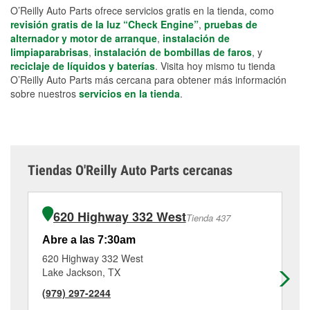
O’Reilly Auto Parts ofrece servicios gratis en la tienda, como
revisión gratis de la luz “Check Engine”
,
pruebas de
alternador y motor de arranque
,
instalación de
limpiaparabrisas
,
instalación de bombillas de faros
, y
reciclaje de líquidos y baterías
. Visita hoy mismo tu tienda
O’Reilly Auto Parts más cercana para obtener más información
sobre nuestros
servicios en la tienda
.
Tiendas O'Reilly Auto Parts cercanas
620 Highway 332 West
Tienda 437
Abre a las 7:30am
Ab
620 Highway 332 West
15
Lake Jackson, TX
Fr
(979) 297-2244
(9