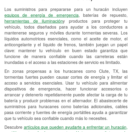
Los suministros para prepararse para un huracán incluyen
Reciclaje de baterías y aceite
equipos de energía de emergencia
, baterías de repuesto,
herramientas de iluminación
y productos para proteger tu
Instalación de bombillas de faros
vehículo, todos diseñados para ayudar a los conductores a
Instalación de limpiaparabrisas
mantenerse seguros y móviles durante tormentas severas. Los
líquidos automotrices esenciales, como el aceite de motor, el
Programa de Préstamo de
anticongelante y el líquido de frenos, también juegan un papel
clave: mantener tu vehículo en buen estado garantiza que
Herramientas
funcione de manera confiable cuando las carreteras están
inundadas o el acceso a las estaciones de servicio es limitado.
Rectificación de tambores y discos de
freno
En zonas propensas a los huracanes como Clute, TX, las
tormentas fuertes pueden causar cortes de energía y limitar el
Mangueras hidráulicas a la medida
acceso a servicios esenciales. Usar tu vehículo para alimentar
dispositivos de emergencia, hacer funcionar accesorios o
Hurricane Supplies
arrancar y detenerlo repetidamente puede afectar la carga de tu
batería y producir problemas en el alternador. El abastecerte de
Tornado Supplies
suministros para huracanes como baterías adicionales, cables
pasa corriente y fuentes de energía portátiles ayuda a garantizar
Conoce más
que tu vehículo sea confiable cuando más lo necesites.
Descubre
artículos que pueden ayudarte a enfrentar un huracán,