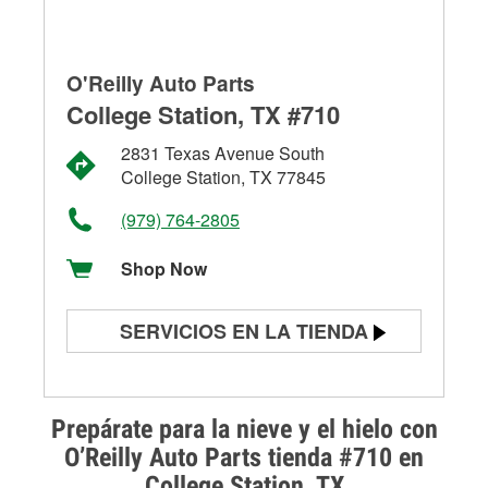
O'Reilly Auto Parts
College Station, TX #710
2831 Texas Avenue South
College Station, TX 77845
(979) 764-2805
Shop Now
SERVICIOS EN LA TIENDA
Prueba de batería
Prueba de alternadores y
Prepárate para la nieve y el hielo con
arrancadores
O’Reilly Auto Parts tienda #710 en
College Station, TX