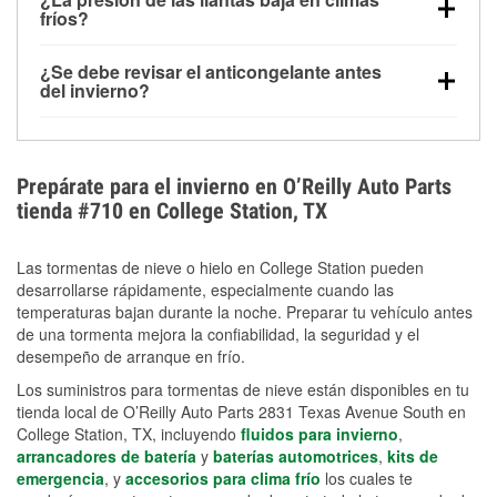
la congelación y ayuda a disolver la sal y la nieve
arranque.
fríos?
derretida en la carretera para mejorar la visibilidad.
Sí. La presión de las llantas normalmente disminuye
¿Se debe revisar el anticongelante antes
alrededor de 1 PSI por cada 10 °F que baja la
del invierno?
temperatura. Puedes obtener más información sobre
Sí. Una mezcla adecuada del anticongelante protege
la baja presión en invierno en nuestro artículo.
el motor contra la congelación, las grietas internas y
el sobrecalentamiento en condiciones de frío
Prepárate para el invierno en O’Reilly Auto Parts
extremo. Aprende cómo comprobar la protección
tienda #710 en College Station, TX
anticongelante en nuestra sección How-To.
Las tormentas de nieve o hielo en College Station pueden
desarrollarse rápidamente, especialmente cuando las
temperaturas bajan durante la noche. Preparar tu vehículo antes
de una tormenta mejora la confiabilidad, la seguridad y el
desempeño de arranque en frío.
Los suministros para tormentas de nieve están disponibles en tu
tienda local de O’Reilly Auto Parts 2831 Texas Avenue South en
College Station, TX, incluyendo
fluidos para invierno
,
arrancadores de batería
y
baterías automotrices
,
kits de
emergencia
, y
accesorios para clima frío
los cuales te