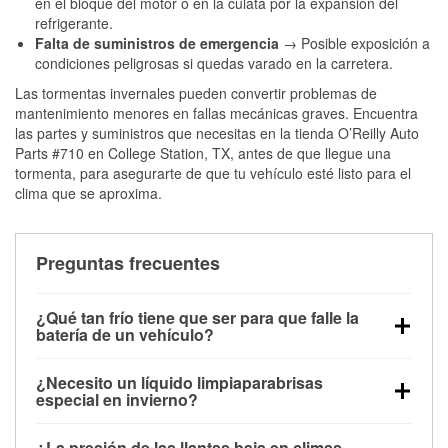
en el bloque del motor o en la culata por la expansión del
refrigerante.
Falta de suministros de emergencia
→ Posible exposición a
condiciones peligrosas si quedas varado en la carretera.
Las tormentas invernales pueden convertir problemas de
mantenimiento menores en fallas mecánicas graves. Encuentra
las partes y suministros que necesitas en la tienda O’Reilly Auto
Parts #710 en College Station, TX, antes de que llegue una
tormenta, para asegurarte de que tu vehículo esté listo para el
clima que se aproxima.
Preguntas frecuentes
¿Qué tan frío tiene que ser para que falle la
batería de un vehículo?
La capacidad de la batería comienza a disminuir por
¿Necesito un líquido limpiaparabrisas
debajo de los 32 °F y puede perder hasta la mitad de
especial en invierno?
su potencia de arranque cerca de los 0 °F, lo que
Sí. El líquido limpiaparabrisas para invierno resiste
aumenta la probabilidad de que el vehículo no
¿La presión de las llantas baja en climas