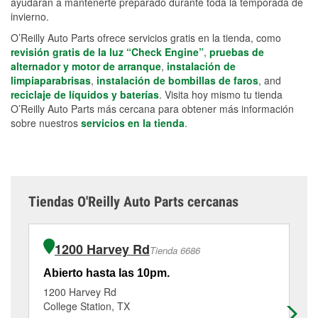
ayudarán a mantenerte preparado durante toda la temporada de
invierno.
O’Reilly Auto Parts ofrece servicios gratis en la tienda, como
revisión gratis de la luz “Check Engine”
,
pruebas de
alternador y motor de arranque
,
instalación de
limpiaparabrisas
,
instalación de bombillas de faros
, and
reciclaje de líquidos y baterías
. Visita hoy mismo tu tienda
O’Reilly Auto Parts más cercana para obtener más información
sobre nuestros
servicios en la tienda
.
Tiendas O'Reilly Auto Parts cercanas
1200 Harvey Rd
Tienda 6686
Abierto hasta las 10pm.
Ab
1200 Harvey Rd
21
College Station, TX
Co