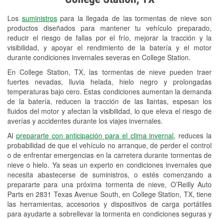
Revisión de la luz "Check Engine"
Los
suministros
para la llegada de las tormentas de nieve son
Reciclaje de baterías y aceite
productos diseñados para mantener tu vehículo preparado,
reducir el riesgo de fallas por el frío, mejorar la tracción y la
Instalación de bombillas de faros
visibilidad, y apoyar el rendimiento de la batería y el motor
Instalación de limpiaparabrisas
durante condiciones invernales severas en College Station.
En College Station, TX, las tormentas de nieve pueden traer
Programa de Préstamo de
fuertes nevadas, lluvia helada, hielo negro y prolongadas
Herramientas
temperaturas bajo cero. Estas condiciones aumentan la demanda
de la batería, reducen la tracción de las llantas, espesan los
Rectificación de tambores y discos de
fluidos del motor y afectan la visibilidad, lo que eleva el riesgo de
freno
averías y accidentes durante los viajes invernales.
Al
prepararte con anticipación para el clima invernal
, reduces la
Hurricane Supplies
probabilidad de que el vehículo no arranque, de perder el control
o de enfrentar emergencias en la carretera durante tormentas de
Snowstorm Supplies
nieve o hielo. Ya seas un experto en condiciones invernales que
necesita abastecerse de suministros, o estés comenzando a
Tornado Supplies
prepararte para una próxima tormenta de nieve, O’Reilly Auto
Conoce más
Parts en 2831 Texas Avenue South, en College Station, TX, tiene
las herramientas, accesorios y dispositivos de carga portátiles
para ayudarte a sobrellevar la tormenta en condiciones seguras y