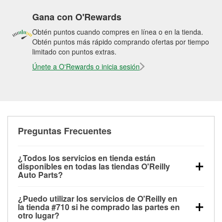
Gana con O'Rewards
Obtén puntos cuando compres en línea o en la tienda.
Obtén puntos más rápido comprando ofertas por tiempo
limitado con puntos extras.
Únete a O'Rewards o inicia sesión
Preguntas Frecuentes
¿Todos los servicios en tienda están
disponibles en todas las tiendas O'Reilly
Auto Parts?
Todos los servicios gratuitos de tienda, incluyendo
¿Puedo utilizar los servicios de O'Reilly en
las pruebas de batería, pruebas de alternador y
la tienda #710 si he comprado las partes en
motor de arranque, revisión de la luz “Check Engine”
otro lugar?