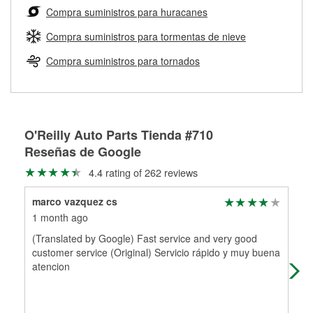
medirán tus tambores o discos para determinar si pueden
Compra suministros para huracanes
Más información sobre el Programa de Préstamo de
ser rectificados con seguridad. Si tus tambores o discos no
Herramientas de O'Reilly
pueden ser reutilizados, podemos ayudarte a encontrar las
Compra suministros para tormentas de nieve
partes de reemplazo correctas para tu reparación.
Compra suministros para tornados
Rectificación de tambores y discos de freno
O'Reilly Auto Parts Tienda #710
Reseñas de Google
4.4 rating of 262 reviews
marco vazquez cs
Jon
1 month ago
1 m
(Translated by Google) Fast service and very good
Thi
customer service (Original) Servicio rápido y muy buena
veh
atencion
The