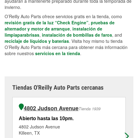
ayudarán a mantenerte preparado durante toda la temporada de
invierno.
O’Reilly Auto Parts ofrece servicios gratis en la tienda, como
revisión gratis de la luz “Check Engine”
,
pruebas de
alternador y motor de arranque
,
instalación de
limpiaparabrisas
,
instalación de bombillas de faros
, and
reciclaje de líquidos y baterías
. Visita hoy mismo tu tienda
O’Reilly Auto Parts más cercana para obtener más información
sobre nuestros
servicios en la tienda
.
Tiendas O'Reilly Auto Parts cercanas
4802 Judson Avenue
Tienda 1939
Abierto hasta las 10pm.
Ab
4802 Judson Avenue
17
Killeen, TX
Kil