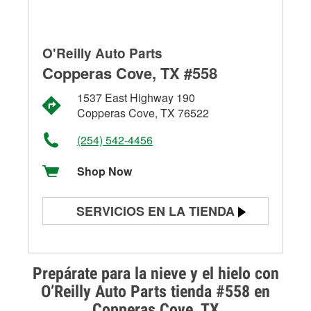
O'Reilly Auto Parts
Copperas Cove, TX #558
1537 East Highway 190
Copperas Cove, TX 76522
(254) 542-4456
Shop Now
SERVICIOS EN LA TIENDA
Prueba de batería
Prueba de alternadores y
Prepárate para la nieve y el hielo con
arrancadores
O’Reilly Auto Parts tienda #558 en
Copperas Cove, TX