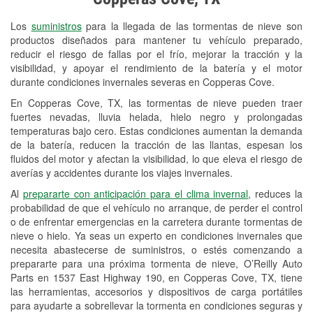
Revisión de la luz "Check Engine"
Los
suministros
para la llegada de las tormentas de nieve son
Reciclaje de baterías y aceite
productos diseñados para mantener tu vehículo preparado,
reducir el riesgo de fallas por el frío, mejorar la tracción y la
Instalación de bombillas de faros
visibilidad, y apoyar el rendimiento de la batería y el motor
Instalación de limpiaparabrisas
durante condiciones invernales severas en Copperas Cove.
En Copperas Cove, TX, las tormentas de nieve pueden traer
Programa de Préstamo de
fuertes nevadas, lluvia helada, hielo negro y prolongadas
Herramientas
temperaturas bajo cero. Estas condiciones aumentan la demanda
de la batería, reducen la tracción de las llantas, espesan los
Rectificación de tambores y discos de
fluidos del motor y afectan la visibilidad, lo que eleva el riesgo de
freno
averías y accidentes durante los viajes invernales.
Al
prepararte con anticipación para el clima invernal
, reduces la
Mangueras hidráulicas a la medida
probabilidad de que el vehículo no arranque, de perder el control
o de enfrentar emergencias en la carretera durante tormentas de
Snowstorm Supplies
nieve o hielo. Ya seas un experto en condiciones invernales que
necesita abastecerse de suministros, o estés comenzando a
Tornado Supplies
prepararte para una próxima tormenta de nieve, O’Reilly Auto
Conoce más
Parts en 1537 East Highway 190, en Copperas Cove, TX, tiene
las herramientas, accesorios y dispositivos de carga portátiles
para ayudarte a sobrellevar la tormenta en condiciones seguras y