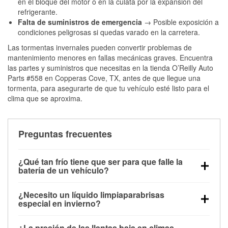
en el bloque del motor o en la culata por la expansión del
refrigerante.
Falta de suministros de emergencia
→ Posible exposición a
condiciones peligrosas si quedas varado en la carretera.
Las tormentas invernales pueden convertir problemas de
mantenimiento menores en fallas mecánicas graves. Encuentra
las partes y suministros que necesitas en la tienda O’Reilly Auto
Parts #558 en Copperas Cove, TX, antes de que llegue una
tormenta, para asegurarte de que tu vehículo esté listo para el
clima que se aproxima.
Preguntas frecuentes
¿Qué tan frío tiene que ser para que falle la
batería de un vehículo?
La capacidad de la batería comienza a disminuir por
¿Necesito un líquido limpiaparabrisas
debajo de los 32 °F y puede perder hasta la mitad de
especial en invierno?
su potencia de arranque cerca de los 0 °F, lo que
Sí. El líquido limpiaparabrisas para invierno resiste
aumenta la probabilidad de que el vehículo no
¿La presión de las llantas baja en climas