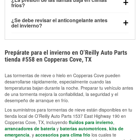
la congelación y ayuda a disolver la sal y la nieve
arranque.
fríos?
derretida en la carretera para mejorar la visibilidad.
Sí. La presión de las llantas normalmente disminuye
¿Se debe revisar el anticongelante antes
alrededor de 1 PSI por cada 10 °F que baja la
del invierno?
temperatura. Puedes obtener más información sobre
Sí. Una mezcla adecuada del anticongelante protege
la baja presión en invierno en nuestro artículo.
el motor contra la congelación, las grietas internas y
el sobrecalentamiento en condiciones de frío
Prepárate para el invierno en O’Reilly Auto Parts
extremo. Aprende cómo comprobar la protección
tienda #558 en Copperas Cove, TX
anticongelante en nuestra sección How-To.
Las tormentas de nieve o hielo en Copperas Cove pueden
desarrollarse rápidamente, especialmente cuando las
temperaturas bajan durante la noche. Preparar tu vehículo antes
de una tormenta mejora la confiabilidad, la seguridad y el
desempeño de arranque en frío.
Los suministros para tormentas de nieve están disponibles en tu
tienda local de O’Reilly Auto Parts 1537 East Highway 190 en
Copperas Cove, TX, incluyendo
fluidos para invierno
,
arrancadores de batería
y
baterías automotrices
,
kits de
emergencia
, y
accesorios para clima frío
los cuales te