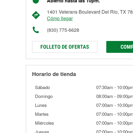
Abierto hasta las 10pm.
1401 Veterans Boulevard Del Rio, TX 7
Cómo llegar
(830) 775-6628
FOLLETO DE OFERTAS
COMP
Horario de tienda
Sábado
07:30am
-
10:00p
Domingo
08:00am
-
09:00p
Lunes
07:00am
-
10:00p
Martes
07:00am
-
10:00p
Miércoles
07:00am
-
10:00p
Jueves
07:00am
-
10:00p