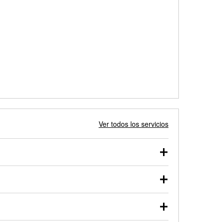
Ver todos los servicios
 autos, camionetas, SUVs, vehículos comerciales y
 probarse dentro o fuera del vehículo y cargarse en
uno de nuestros profesionales te ayudará a encontrar
otor de arranque o alternador. Lleva tu vehículo a tu
y arranque en el estacionamiento, o desmonta el
rueben.