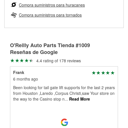
medirán tus tambores o discos para determinar si pueden
Compra suministros para huracanes
Más información sobre el Programa de Préstamo de
ser rectificados con seguridad. Si tus tambores o discos no
Herramientas de O'Reilly
pueden ser reutilizados, podemos ayudarte a encontrar las
Compra suministros para tornados
partes de reemplazo correctas para tu reparación.
Rectificación de tambores y discos de freno
O'Reilly Auto Parts Tienda #1009
Reseñas de Google
4.4 rating of 178 reviews
Frank
6 months ago
Been looking for tail gate lift supports for the last 2 years
from Houston ,Laredo ,Corpus Christi,saw Your store on
the way to the Casino stop n
...
Read More