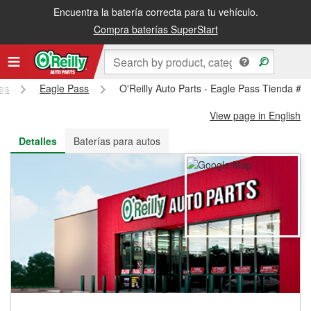
Encuentra la batería correcta para tu vehículo.
Recibe tu orden gratis al día siguiente o recógela en la tienda
Compra baterías SuperStart
as
Eagle Pass
O'Reilly Auto Parts - Eagle Pass Tienda #1
View page in English
Detalles
Baterías para autos