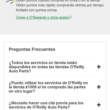
Obtén puntos cuando compres en línea o en la tienda.
Obtén puntos más rápido comprando ofertas por tiempo
limitado con puntos extras.
Únete a O'Rewards o inicia sesión
Preguntas Frecuentes
¿Todos los servicios en tienda están
disponibles en todas las tiendas O'Reilly
Auto Parts?
Todos los servicios gratuitos de tienda, incluyendo
¿Puedo utilizar los servicios de O'Reilly en
las pruebas de batería, pruebas de alternador y
la tienda #1009 si he comprado las partes
motor de arranque, revisión de la luz “Check Engine”
en otro lugar?
con O'Reilly VeriScan® e instalación de
Puedes solicitar la mayoría de los servicios en tienda
limpiaparabrisas o bombillas, están disponibles en
¿Necesito hacer una cita previa para los
de O'Reilly Auto Parts que estén disponibles en la
todas las tiendas O'Reilly Auto Parts. La tienda
servicios de O'Reilly Auto Parts?