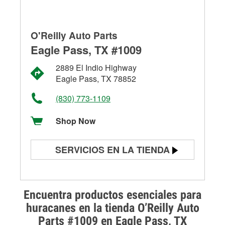
O'Reilly Auto Parts
Eagle Pass, TX #1009
2889 El Indio Highway
Eagle Pass, TX 78852
(830) 773-1109
Shop Now
SERVICIOS EN LA TIENDA
Prueba de batería
Prueba de alternadores y
Encuentra productos esenciales para
arrancadores
huracanes en la tienda O’Reilly Auto
Parts #1009 en Eagle Pass, TX
Revisión de la luz "Check Engine"