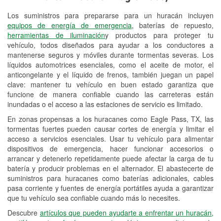
Los suministros para prepararse para un huracán incluyen
Reciclaje de baterías y aceite
equipos de energía de emergencia
, baterías de repuesto,
herramientas de iluminación
y productos para proteger tu
Instalación de bombillas de faros
vehículo, todos diseñados para ayudar a los conductores a
Instalación de limpiaparabrisas
mantenerse seguros y móviles durante tormentas severas. Los
líquidos automotrices esenciales, como el aceite de motor, el
Programa de Préstamo de
anticongelante y el líquido de frenos, también juegan un papel
clave: mantener tu vehículo en buen estado garantiza que
Herramientas
funcione de manera confiable cuando las carreteras están
inundadas o el acceso a las estaciones de servicio es limitado.
Rectificación de tambores y discos de
freno
En zonas propensas a los huracanes como Eagle Pass, TX, las
tormentas fuertes pueden causar cortes de energía y limitar el
Hurricane Supplies
acceso a servicios esenciales. Usar tu vehículo para alimentar
dispositivos de emergencia, hacer funcionar accesorios o
Tornado Supplies
arrancar y detenerlo repetidamente puede afectar la carga de tu
batería y producir problemas en el alternador. El abastecerte de
Conoce más
suministros para huracanes como baterías adicionales, cables
pasa corriente y fuentes de energía portátiles ayuda a garantizar
que tu vehículo sea confiable cuando más lo necesites.
Descubre
artículos que pueden ayudarte a enfrentar un huracán,