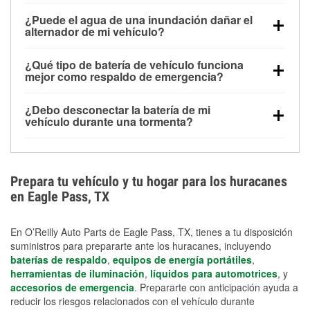
Una batería completamente cargada puede
¿Puede el agua de una inundación dañar el
alimentar pequeños accesorios durante un tiempo
alternador de mi vehículo?
limitado, pero el uso repetido sin conducir el vehículo
Sí. Los alternadores suelen estar montados en la
puede descargarla rápidamente. Se recomienda
¿Qué tipo de batería de vehículo funciona
parte baja del compartimento del motor y pueden
contar con un equipo de carga de respaldo para
mejor como respaldo de emergencia?
dañarse si se sumergen, lo que puede provocar una
cortes prolongados.
Las baterías AGM y marinas se usan comúnmente
falla en el sistema de carga y que la batería se agote
¿Debo desconectar la batería de mi
para aplicaciones de ciclo profundo porque son
días después de la exposición.
vehículo durante una tormenta?
selladas, resistentes a las vibraciones y más
Desconectarla puede ayudar a prevenir ciertas
adecuadas para ciclos repetidos de descarga
sobrecargas eléctricas, pero no te protegerá contra
profunda y recarga.
los daños por inundación. Evitar el agua estancada y
Prepara tu vehículo y tu hogar para los huracanes
preparar opciones de carga de respaldo son
en Eagle Pass, TX
medidas de protección más efectivas.
En O’Reilly Auto Parts de Eagle Pass, TX, tienes a tu disposición
suministros para prepararte ante los huracanes, incluyendo
baterías de respaldo
,
equipos de energía portátiles
,
herramientas de iluminación
,
líquidos para automotrices
, y
accesorios de emergencia
. Prepararte con anticipación ayuda a
reducir los riesgos relacionados con el vehículo durante