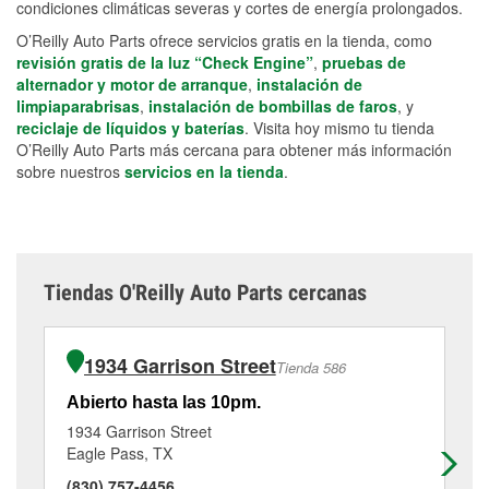
condiciones climáticas severas y cortes de energía prolongados.
O’Reilly Auto Parts ofrece servicios gratis en la tienda, como
revisión gratis de la luz “Check Engine”
,
pruebas de
alternador y motor de arranque
,
instalación de
limpiaparabrisas
,
instalación de bombillas de faros
, y
reciclaje de líquidos y baterías
. Visita hoy mismo tu tienda
O’Reilly Auto Parts más cercana para obtener más información
sobre nuestros
servicios en la tienda
.
Tiendas O'Reilly Auto Parts cercanas
1934 Garrison Street
Tienda 586
Abierto hasta las 10pm.
Ab
1934 Garrison Street
22
Eagle Pass, TX
Ea
(830) 757-4456
(8