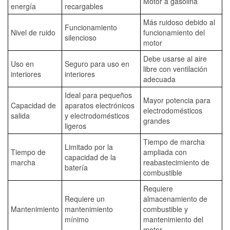
Motor a gasolina
energía
recargables
Más ruidoso debido al
Funcionamiento
Nivel de ruido
funcionamiento del
silencioso
motor
Debe usarse al aire
Uso en
Seguro para uso en
libre con ventilación
interiores
interiores
adecuada
Ideal para pequeños
Mayor potencia para
Capacidad de
aparatos electrónicos
electrodomésticos
salida
y electrodomésticos
grandes
ligeros
Tiempo de marcha
Limitado por la
Tiempo de
ampliada con
capacidad de la
marcha
reabastecimiento de
batería
combustible
Requiere
Requiere un
almacenamiento de
Mantenimiento
mantenimiento
combustible y
mínimo
mantenimiento del
motor