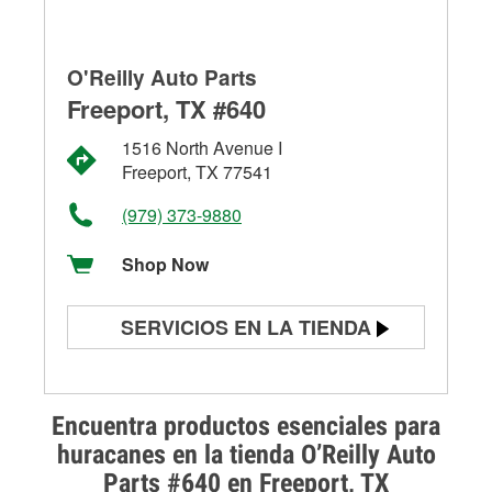
O'Reilly Auto Parts
Freeport, TX #640
1516 North Avenue I
Freeport, TX 77541
(979) 373-9880
Shop Now
SERVICIOS EN LA TIENDA
Prueba de batería
Prueba de alternadores y
Encuentra productos esenciales para
arrancadores
huracanes en la tienda O’Reilly Auto
Parts #640 en Freeport, TX
Revisión de la luz "Check Engine"