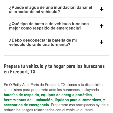
Una batería completamente cargada puede
¿Puede el agua de una inundación dañar el
alimentar pequeños accesorios durante un tiempo
alternador de mi vehículo?
limitado, pero el uso repetido sin conducir el vehículo
Sí. Los alternadores suelen estar montados en la
puede descargarla rápidamente. Se recomienda
¿Qué tipo de batería de vehículo funciona
parte baja del compartimento del motor y pueden
contar con un equipo de carga de respaldo para
mejor como respaldo de emergencia?
dañarse si se sumergen, lo que puede provocar una
cortes prolongados.
Las baterías AGM y marinas se usan comúnmente
falla en el sistema de carga y que la batería se agote
¿Debo desconectar la batería de mi
para aplicaciones de ciclo profundo porque son
días después de la exposición.
vehículo durante una tormenta?
selladas, resistentes a las vibraciones y más
Desconectarla puede ayudar a prevenir ciertas
adecuadas para ciclos repetidos de descarga
sobrecargas eléctricas, pero no te protegerá contra
profunda y recarga.
los daños por inundación. Evitar el agua estancada y
Prepara tu vehículo y tu hogar para los huracanes
preparar opciones de carga de respaldo son
en Freeport, TX
medidas de protección más efectivas.
En O’Reilly Auto Parts de Freeport, TX, tienes a tu disposición
suministros para prepararte ante los huracanes, incluyendo
baterías de respaldo
,
equipos de energía portátiles
,
herramientas de iluminación
,
líquidos para automotrices
, y
accesorios de emergencia
. Prepararte con anticipación ayuda a
reducir los riesgos relacionados con el vehículo durante