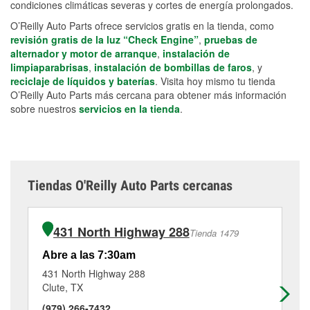
condiciones climáticas severas y cortes de energía prolongados.
O’Reilly Auto Parts ofrece servicios gratis en la tienda, como
revisión gratis de la luz “Check Engine”
,
pruebas de
alternador y motor de arranque
,
instalación de
limpiaparabrisas
,
instalación de bombillas de faros
, y
reciclaje de líquidos y baterías
. Visita hoy mismo tu tienda
O’Reilly Auto Parts más cercana para obtener más información
sobre nuestros
servicios en la tienda
.
Tiendas O'Reilly Auto Parts cercanas
431 North Highway 288
Tienda 1479
Abre a las 7:30am
Ab
431 North Highway 288
62
Clute, TX
La
(979) 266-7432
(9