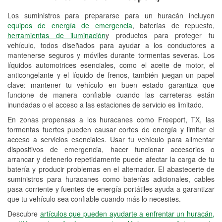
Los suministros para prepararse para un huracán incluyen
Reciclaje de baterías y aceite
equipos de energía de emergencia
, baterías de repuesto,
herramientas de iluminación
y productos para proteger tu
Instalación de bombillas de faros
vehículo, todos diseñados para ayudar a los conductores a
Instalación de limpiaparabrisas
mantenerse seguros y móviles durante tormentas severas. Los
líquidos automotrices esenciales, como el aceite de motor, el
Programa de Préstamo de
anticongelante y el líquido de frenos, también juegan un papel
clave: mantener tu vehículo en buen estado garantiza que
Herramientas
funcione de manera confiable cuando las carreteras están
inundadas o el acceso a las estaciones de servicio es limitado.
Mezcla de pinturas
En zonas propensas a los huracanes como Freeport, TX, las
Rectificación de tambores y discos de
tormentas fuertes pueden causar cortes de energía y limitar el
freno
acceso a servicios esenciales. Usar tu vehículo para alimentar
dispositivos de emergencia, hacer funcionar accesorios o
Hurricane Supplies
arrancar y detenerlo repetidamente puede afectar la carga de tu
batería y producir problemas en el alternador. El abastecerte de
Tornado Supplies
suministros para huracanes como baterías adicionales, cables
pasa corriente y fuentes de energía portátiles ayuda a garantizar
Conoce más
que tu vehículo sea confiable cuando más lo necesites.
Idiomas adicionales
Descubre
artículos que pueden ayudarte a enfrentar un huracán,