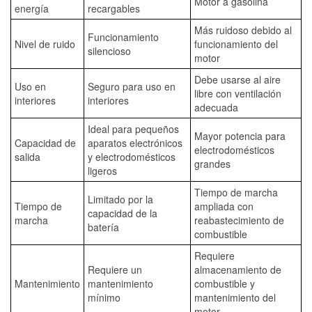
Motor a gasolina
energía
recargables
Más ruidoso debido al
Funcionamiento
Nivel de ruido
funcionamiento del
silencioso
motor
Debe usarse al aire
Uso en
Seguro para uso en
libre con ventilación
interiores
interiores
adecuada
Ideal para pequeños
Mayor potencia para
Capacidad de
aparatos electrónicos
electrodomésticos
salida
y electrodomésticos
grandes
ligeros
Tiempo de marcha
Limitado por la
Tiempo de
ampliada con
capacidad de la
marcha
reabastecimiento de
batería
combustible
Requiere
Requiere un
almacenamiento de
Mantenimiento
mantenimiento
combustible y
mínimo
mantenimiento del
motor