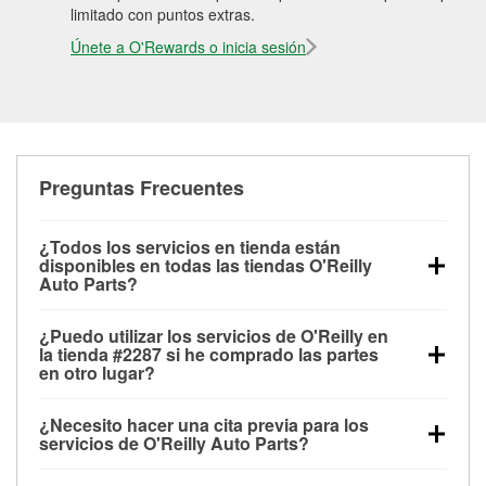
limitado con puntos extras.
Únete a O'Rewards o inicia sesión
Preguntas Frecuentes
¿Todos los servicios en tienda están
disponibles en todas las tiendas O'Reilly
Auto Parts?
Todos los servicios gratuitos de tienda, incluyendo
¿Puedo utilizar los servicios de O'Reilly en
las pruebas de batería, pruebas de alternador y
la tienda #2287 si he comprado las partes
motor de arranque, revisión de la luz “Check Engine”
en otro lugar?
con O'Reilly VeriScan® e instalación de
Puedes solicitar la mayoría de los servicios en tienda
limpiaparabrisas o bombillas, están disponibles en
¿Necesito hacer una cita previa para los
de O'Reilly Auto Parts que estén disponibles en la
todas las tiendas O'Reilly Auto Parts. La tienda
servicios de O'Reilly Auto Parts?
tienda #2287 de Frisco, TX aunque hayas comprado
O'Reilly #2287 de Frisco, TX también ofrece
No es necesario agendar una cita para ninguno de
las partes en otro sitio. Los servicios como pruebas