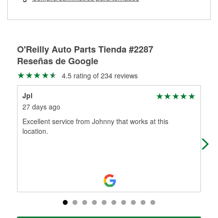
Más información sobre el Programa de Préstamo de
ser rectificados con seguridad. Si tus tambores o discos no
Herramientas de O'Reilly
pueden ser reutilizados, podemos ayudarte a encontrar las
partes de reemplazo correctas para tu reparación.
Rectificación de tambores y discos de freno
O'Reilly Auto Parts Tienda #2287
Reseñas de Google
4.5 rating of 234 reviews
Jpl
Ro
27 days ago
3 m
Excellent service from Johnny that works at this
Serv
location.
don
day