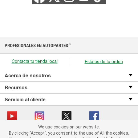
PROFESIONALES EN AUTOPARTES
®
Contacta tu tienda local
Estatus de tu orden
Acerca de nosotros
Recursos
Servicio al cliente
We use cookies on our website.
We use cookies on our website. By clicking "Accept", you consent
Copyright © 2008-2026 O’Reilly Auto Parts v OST_3.2.0.0.729 (3) cv1361
By clicking "Accept", you consent to the use of All the cookies.
to the use of All the cookies.
catalog_main