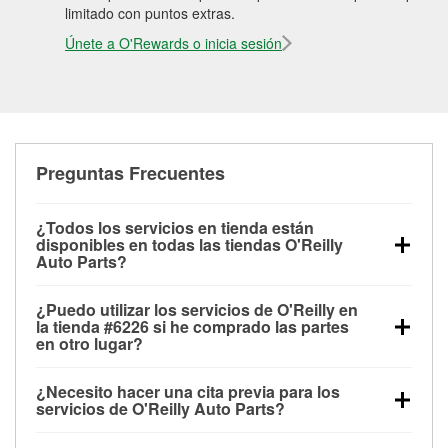
limitado con puntos extras.
Únete a O'Rewards o inicia sesión
Preguntas Frecuentes
¿Todos los servicios en tienda están
disponibles en todas las tiendas O'Reilly
Auto Parts?
Todos los servicios gratuitos de tienda, incluyendo
¿Puedo utilizar los servicios de O'Reilly en
las pruebas de batería, pruebas de alternador y
la tienda #6226 si he comprado las partes
motor de arranque, revisión de la luz “Check Engine”
en otro lugar?
con O'Reilly VeriScan® e instalación de
Puedes solicitar la mayoría de los servicios en tienda
limpiaparabrisas o bombillas, están disponibles en
¿Necesito hacer una cita previa para los
de O'Reilly Auto Parts que estén disponibles en la
todas las tiendas O'Reilly Auto Parts. La tienda
servicios de O'Reilly Auto Parts?
tienda #6226 de Garland, TX aunque hayas
O'Reilly #6226 de Garland, TX también ofrece
No es necesario agendar una cita para ninguno de
comprado las partes en otro sitio. Los servicios como