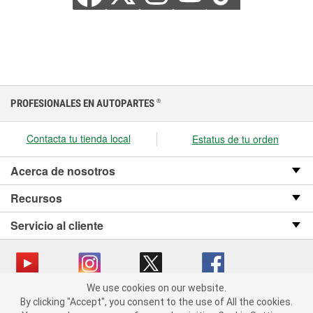
PROFESIONALES EN AUTOPARTES
®
Contacta tu tienda local
Estatus de tu orden
Acerca de nosotros
Recursos
Servicio al cliente
We use cookies on our website.
We use cookies on our website. By clicking "Accept", you consent
Copyright © 2008-2026 O’Reilly Auto Parts v OST_3.2.0.0.729 (3) cv1361
By clicking "Accept", you consent to the use of All the cookies.
to the use of All the cookies.
catalog_main