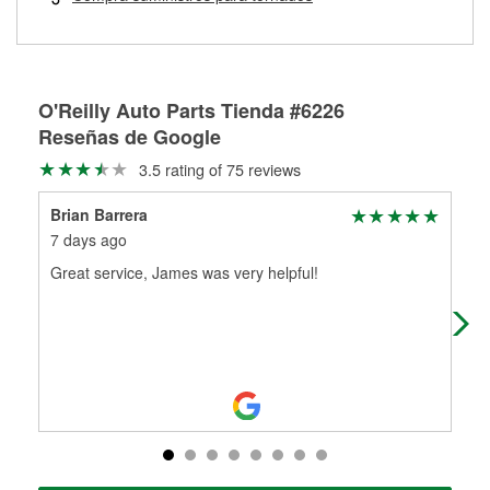
Más información sobre el Programa de Préstamo de
ser rectificados con seguridad. Si tus tambores o discos no
Herramientas de O'Reilly
pueden ser reutilizados, podemos ayudarte a encontrar las
partes de reemplazo correctas para tu reparación.
Rectificación de tambores y discos de freno
O'Reilly Auto Parts Tienda #6226
Reseñas de Google
3.5 rating of 75 reviews
Brian Barrera
Det
7 days ago
2 m
Great service, James was very helpful!
Wal
O’re
the