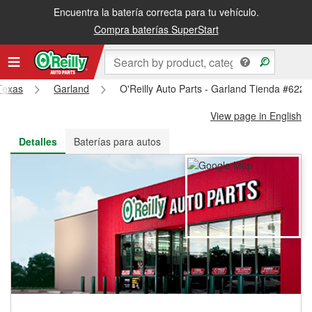
Encuentra la batería correcta para tu vehículo.
Recibe tu orden gratis al día siguiente o recógela en la tienda
Compra baterías SuperStart
Texas
Garland
O'Reilly Auto Parts - Garland Tienda #6226
View page in English
Detalles
Baterías para autos