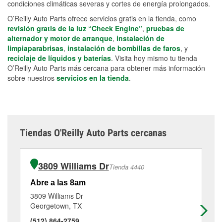
condiciones climáticas severas y cortes de energía prolongados.
O’Reilly Auto Parts ofrece servicios gratis en la tienda, como
revisión gratis de la luz “Check Engine”
,
pruebas de
alternador y motor de arranque
,
instalación de
limpiaparabrisas
,
instalación de bombillas de faros
, y
reciclaje de líquidos y baterías
. Visita hoy mismo tu tienda
O’Reilly Auto Parts más cercana para obtener más información
sobre nuestros
servicios en la tienda
.
Tiendas O'Reilly Auto Parts cercanas
3809 Williams Dr
Tienda 4440
Abre a las 8am
Ab
3809 Williams Dr
12
Georgetown, TX
Ro
(512) 864-2759
(7