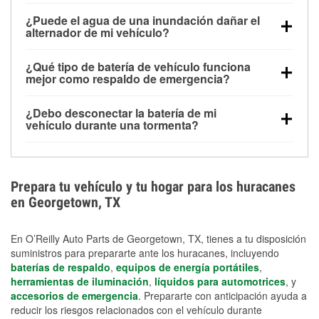
Una batería completamente cargada puede
¿Puede el agua de una inundación dañar el
alimentar pequeños accesorios durante un tiempo
alternador de mi vehículo?
limitado, pero el uso repetido sin conducir el vehículo
Sí. Los alternadores suelen estar montados en la
puede descargarla rápidamente. Se recomienda
¿Qué tipo de batería de vehículo funciona
parte baja del compartimento del motor y pueden
contar con un equipo de carga de respaldo para
mejor como respaldo de emergencia?
dañarse si se sumergen, lo que puede provocar una
cortes prolongados.
Las baterías AGM y marinas se usan comúnmente
falla en el sistema de carga y que la batería se agote
¿Debo desconectar la batería de mi
para aplicaciones de ciclo profundo porque son
días después de la exposición.
vehículo durante una tormenta?
selladas, resistentes a las vibraciones y más
Desconectarla puede ayudar a prevenir ciertas
adecuadas para ciclos repetidos de descarga
sobrecargas eléctricas, pero no te protegerá contra
profunda y recarga.
los daños por inundación. Evitar el agua estancada y
Prepara tu vehículo y tu hogar para los huracanes
preparar opciones de carga de respaldo son
en Georgetown, TX
medidas de protección más efectivas.
En O’Reilly Auto Parts de Georgetown, TX, tienes a tu disposición
suministros para prepararte ante los huracanes, incluyendo
baterías de respaldo
,
equipos de energía portátiles
,
herramientas de iluminación
,
líquidos para automotrices
, y
accesorios de emergencia
. Prepararte con anticipación ayuda a
reducir los riesgos relacionados con el vehículo durante