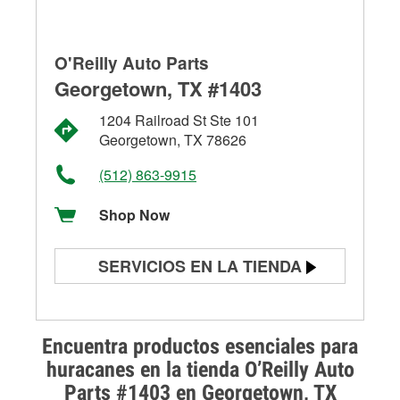
O'Reilly Auto Parts
Georgetown, TX #1403
1204 Railroad St Ste 101
Georgetown, TX 78626
(512) 863-9915
Shop Now
SERVICIOS EN LA TIENDA
Prueba de batería
Prueba de alternadores y
Encuentra productos esenciales para
arrancadores
huracanes en la tienda O’Reilly Auto
Parts #1403 en Georgetown, TX
Revisión de la luz "Check Engine"