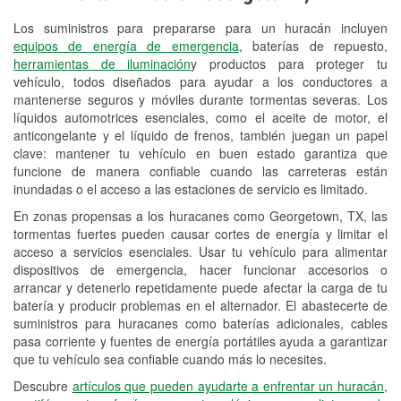
Los suministros para prepararse para un huracán incluyen
Reciclaje de baterías y aceite
equipos de energía de emergencia
, baterías de repuesto,
herramientas de iluminación
y productos para proteger tu
Instalación de bombillas de faros
vehículo, todos diseñados para ayudar a los conductores a
Instalación de limpiaparabrisas
mantenerse seguros y móviles durante tormentas severas. Los
líquidos automotrices esenciales, como el aceite de motor, el
Programa de Préstamo de
anticongelante y el líquido de frenos, también juegan un papel
clave: mantener tu vehículo en buen estado garantiza que
Herramientas
funcione de manera confiable cuando las carreteras están
inundadas o el acceso a las estaciones de servicio es limitado.
Rectificación de tambores y discos de
freno
En zonas propensas a los huracanes como Georgetown, TX, las
tormentas fuertes pueden causar cortes de energía y limitar el
Hurricane Supplies
acceso a servicios esenciales. Usar tu vehículo para alimentar
dispositivos de emergencia, hacer funcionar accesorios o
Tornado Supplies
arrancar y detenerlo repetidamente puede afectar la carga de tu
batería y producir problemas en el alternador. El abastecerte de
Conoce más
suministros para huracanes como baterías adicionales, cables
pasa corriente y fuentes de energía portátiles ayuda a garantizar
que tu vehículo sea confiable cuando más lo necesites.
Descubre
artículos que pueden ayudarte a enfrentar un huracán,