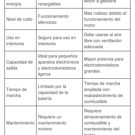
Motor a gasolina
energía
recargables
Más ruidoso debido al
Funcionamiento
Nivel de ruido
funcionamiento del
silencioso
motor
Debe usarse al aire
Uso en
Seguro para uso en
libre con ventilación
interiores
interiores
adecuada
Ideal para pequeños
Mayor potencia para
Capacidad de
aparatos electrónicos
electrodomésticos
salida
y electrodomésticos
grandes
ligeros
Tiempo de marcha
Limitado por la
Tiempo de
ampliada con
capacidad de la
marcha
reabastecimiento de
batería
combustible
Requiere
Requiere un
almacenamiento de
Mantenimiento
mantenimiento
combustible y
mínimo
mantenimiento del
motor