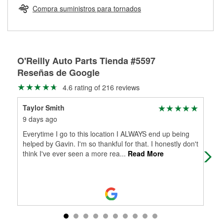
medirán tus tambores o discos para determinar si pueden
Compra suministros para tornados
Más información sobre el Programa de Préstamo de
ser rectificados con seguridad. Si tus tambores o discos no
Herramientas de O'Reilly
pueden ser reutilizados, podemos ayudarte a encontrar las
partes de reemplazo correctas para tu reparación.
Rectificación de tambores y discos de freno
O'Reilly Auto Parts Tienda #5597
Reseñas de Google
4.6 rating of 216 reviews
Taylor Smith
Ran
9 days ago
30 
Everytime I go to this location I ALWAYS end up being
Nee
helped by Gavin. I'm so thankful for that. I honestly don't
bat
think I've ever seen a more rea
...
Read More