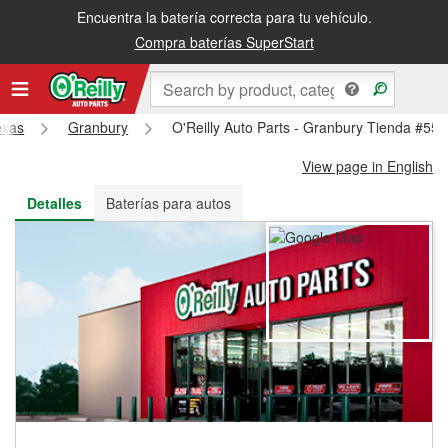
Encuentra la batería correcta para tu vehículo.
Recibe tu orden gratis al día siguiente o recógela en la tienda
Compra baterías SuperStart
exas
Granbury
O'Reilly Auto Parts - Granbury Tienda #55
View page in English
Detalles
Baterías para autos