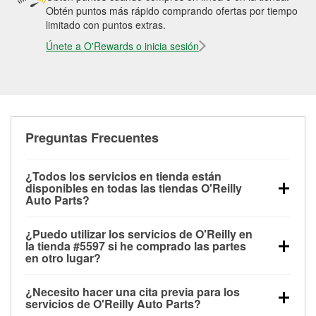
Obtén puntos más rápido comprando ofertas por tiempo
limitado con puntos extras.
Únete a O'Rewards o inicia sesión
Preguntas Frecuentes
¿Todos los servicios en tienda están
disponibles en todas las tiendas O'Reilly
Auto Parts?
Todos los servicios gratuitos de tienda, incluyendo
¿Puedo utilizar los servicios de O'Reilly en
las pruebas de batería, pruebas de alternador y
la tienda #5597 si he comprado las partes
motor de arranque, revisión de la luz “Check Engine”
en otro lugar?
con O'Reilly VeriScan® e instalación de
Puedes solicitar la mayoría de los servicios en tienda
limpiaparabrisas o bombillas, están disponibles en
¿Necesito hacer una cita previa para los
de O'Reilly Auto Parts que estén disponibles en la
todas las tiendas O'Reilly Auto Parts. La tienda
servicios de O'Reilly Auto Parts?
tienda #5597 de Granbury, TX aunque hayas