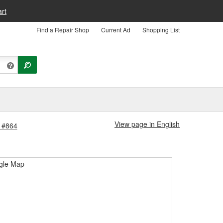
rt
Find a Repair Shop
Current Ad
Shopping List
View page in English
a #864