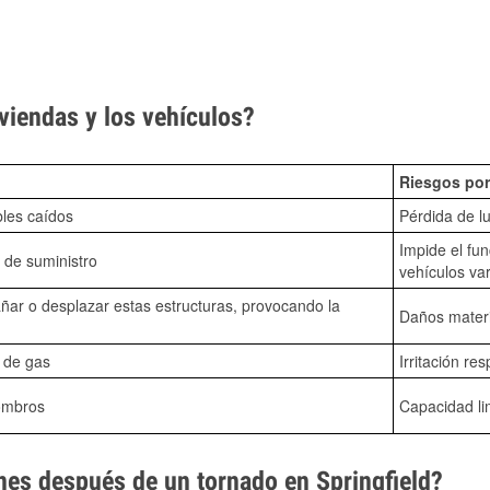
viendas y los vehículos?
Riesgos por
bles caídos
Pérdida de lu
Impide el fu
 de suministro
vehículos va
ñar o desplazar estas estructuras, provocando la
Daños mater
s de gas
Irritación res
ombros
Capacidad li
es después de un tornado en Springfield?