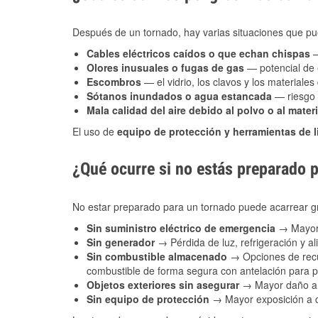
Después de un tornado, hay varias situaciones que pu
Cables eléctricos caídos o que echan chispas
—
Olores inusuales o fugas de gas
— potencial de 
Escombros
— el vidrio, los clavos y los materiale
Sótanos inundados o agua estancada
— riesgo 
Mala calidad del aire debido al polvo o al materi
El uso de
equipo de protección y herramientas de 
¿Qué ocurre si no estás preparado 
No estar preparado para un tornado puede acarrear g
Sin suministro eléctrico de emergencia
→ Mayor 
Sin generador
→ Pérdida de luz, refrigeración y al
Sin combustible almacenado
→ Opciones de recu
combustible de forma segura con antelación para
Objetos exteriores sin asegurar
→ Mayor daño a 
Sin equipo de protección
→ Mayor exposición a co