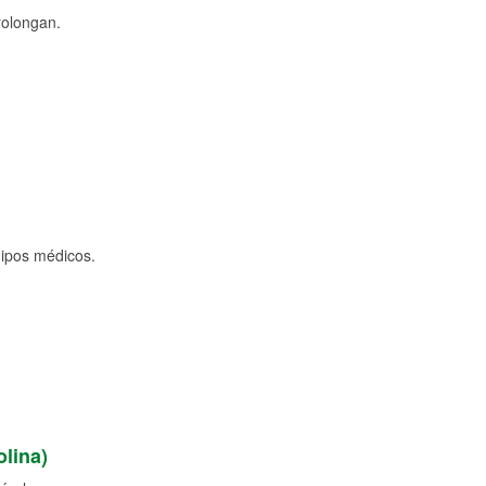
rolongan.
uipos médicos.
lina)