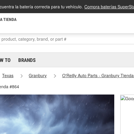
cuentra la batería correcta para tu vehículo.
Compra baterías SuperSta
LA TIENDA
W TO
BRANDS
Texas
Granbury
O'Reilly Auto Parts - Granbury Tiend
ienda #864