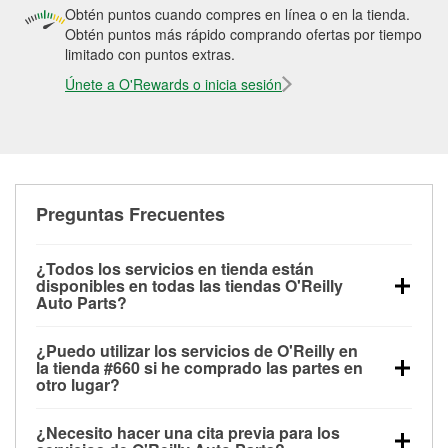
Obtén puntos cuando compres en línea o en la tienda.
Obtén puntos más rápido comprando ofertas por tiempo
limitado con puntos extras.
Únete a O'Rewards o inicia sesión
Preguntas Frecuentes
¿Todos los servicios en tienda están
disponibles en todas las tiendas O'Reilly
Auto Parts?
Todos los servicios gratuitos de tienda, incluyendo
¿Puedo utilizar los servicios de O'Reilly en
las pruebas de batería, pruebas de alternador y
la tienda #660 si he comprado las partes en
motor de arranque, revisión de la luz “Check Engine”
otro lugar?
con O'Reilly VeriScan® e instalación de
Puedes solicitar la mayoría de los servicios en tienda
limpiaparabrisas o bombillas, están disponibles en
¿Necesito hacer una cita previa para los
de O'Reilly Auto Parts que estén disponibles en la
todas las tiendas O'Reilly Auto Parts. La tienda