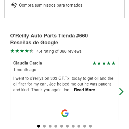
medirán tus tambores o discos para determinar si pueden
Compra suministros para tornados
Más información sobre el Programa de Préstamo de
ser rectificados con seguridad. Si tus tambores o discos no
Herramientas de O'Reilly
pueden ser reutilizados, podemos ayudarte a encontrar las
partes de reemplazo correctas para tu reparación.
Rectificación de tambores y discos de freno
O'Reilly Auto Parts Tienda #660
Reseñas de Google
4.4 rating of 366 reviews
Claudia Garcia
Jua
1 month ago
2 m
I went to o’reillys on 303 GP.Tx. today to get oil and the
(Tr
oil filter for my car , Joe helped me out he was patient
car
and kind. Thank you again Joe
...
Read More
bili