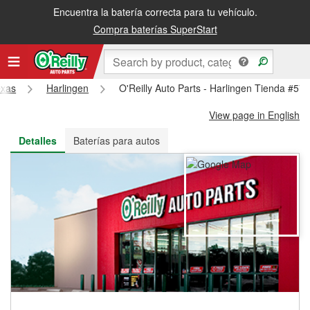
Encuentra la batería correcta para tu vehículo.
Recibe tu orden gratis al día siguiente o recógela en la tienda
Compra baterías SuperStart
exas
Harlingen
O'Reilly Auto Parts - Harlingen Tienda #57
View page in English
Detalles
Baterías para autos