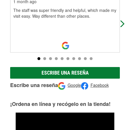
1 month ago
1 m
The staff was super friendly and helpful, which made my
Sto
visit easy. Way different than other places.
hel
ser
ESCRIBE UNA RESEÑA
Escribe una reseña
Google
Facebook
¡Ordena en línea y recógelo en la tienda!